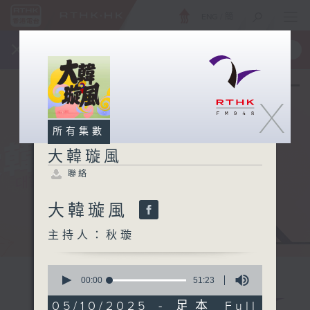
ENG
/
簡
×
全新 RTHK On The Go
取得
一手掌握 RTHK 電台、電視節目
X
所有集數
大韓璇風
聯絡
大韓璇風
主持人：秋璇
0
seconds
00:00
51:23
of
51
05/10/2025 - 足本 Full