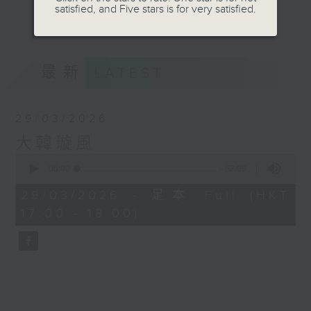
搜羅最新鮮的娛樂資訊，讓你瞬間變成韓流達
satisfied, and Five stars is for very satisfied.
更多...
人。
細數經典金曲，歌王歌后的成名故事，娓娓道
來。
最新
LATEST
節目內容：
29/03/2026
- 韓國專輯排行榜倒數
大韓璇風
0
- 全新K-POP速遞
seconds
00:00
52:09
of
52
- 經典韓文歌介紹環節：시간여행자(時光旅
29/03/2026 - 足本 Full (HKT
minutes,
行家)
17:00 - 18:00)
9
seconds
- 韓國歌手及音樂單位專訪
- 最新韓國娛樂消息速遞
- 主題音樂集