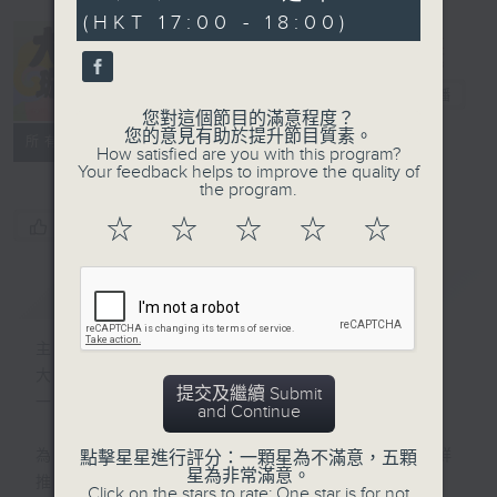
minutes,
(HKT 17:00 - 18:00)
23
seconds
大韓璇風
電台直播
您對這個節目的滿意程度？
您的意見有助於提升節目質素。
聯絡
所有集數
How satisfied are you with this program?
Your feedback helps to improve the quality of
the program.
☆
☆
☆
☆
☆
您喜歡這個節目嗎?
簡介
GIST
主持人：秋璇
大韓璇風 旋動K-POP新領域
提交及繼續 Submit
一小時全韓語歌曲無間斷放送
and Continue
為你倒數韓國專輯排行榜，人氣K-POP搶鮮
點擊星星進行評分：一顆星為不滿意，五顆
星為非常滿意。
推介。
Click on the stars to rate: One star is for not