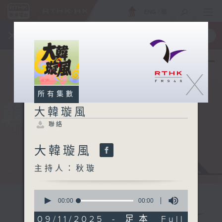
ENG
/
簡
×
全新 RTHK On The Go
取得
一手掌握 RTHK 電台、電視節目
X
所有集數
大韓璇風
聯絡
大韓璇風
主持人：秋璇
0
seconds
00:00
00:00
of
0
09/11/2025 - 足本 Full