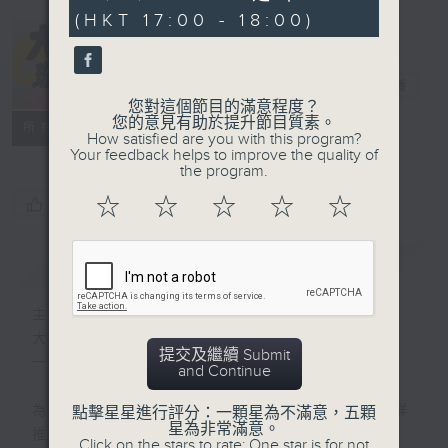
seconds
(HKT 17:00 - 18:00)
大韓璇風
電台直播
您對這個節目的滿意程度？
您的意見有助於提升節目質素。
聯絡
所有集數
How satisfied are you with this program?
Your feedback helps to improve the quality of
the program.
☆
☆
☆
☆
☆
您喜歡這個節目嗎?
簡介
GIST
主持人：秋璇
大韓璇風 旋動K-POP新領域
提交及繼續 Submit
一小時全韓語歌曲無間斷放送
and Continue
為你倒數韓國專輯排行榜，人氣K-POP搶鮮
點擊星星進行評分：一顆星為不滿意，五顆
星為非常滿意。
推介。
Click on the stars to rate: One star is for not