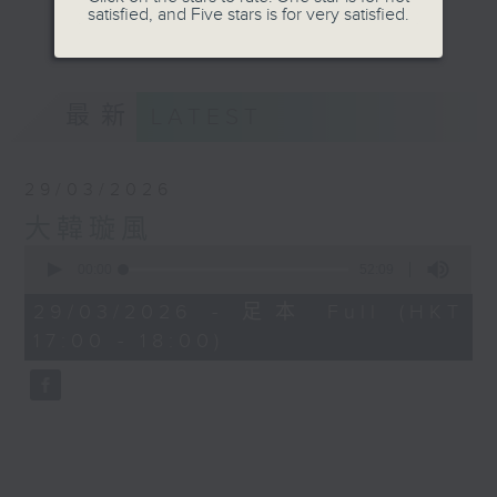
搜羅最新鮮的娛樂資訊，讓你瞬間變成韓流達
satisfied, and Five stars is for very satisfied.
更多...
人。
細數經典金曲，歌王歌后的成名故事，娓娓道
來。
最新
LATEST
節目內容：
29/03/2026
- 韓國專輯排行榜倒數
大韓璇風
0
- 全新K-POP速遞
seconds
00:00
52:09
of
52
- 經典韓文歌介紹環節：시간여행자(時光旅
29/03/2026 - 足本 Full (HKT
minutes,
行家)
17:00 - 18:00)
9
seconds
- 韓國歌手及音樂單位專訪
- 最新韓國娛樂消息速遞
- 主題音樂集