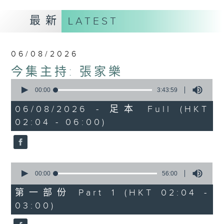
最新
LATEST
06/08/2026
今集主持: 張家樂
0
seconds
00:00
3:43:59
of
3
06/08/2026 - 足本 Full (HKT
hours,
02:04 - 06:00)
43
minutes,
59
seconds
0
seconds
00:00
56:00
of
56
第一部份 Part 1 (HKT 02:04 -
minutes,
03:00)
0
seconds