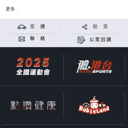
更多 ...
交 通
社 交
聯 絡
公眾回饋