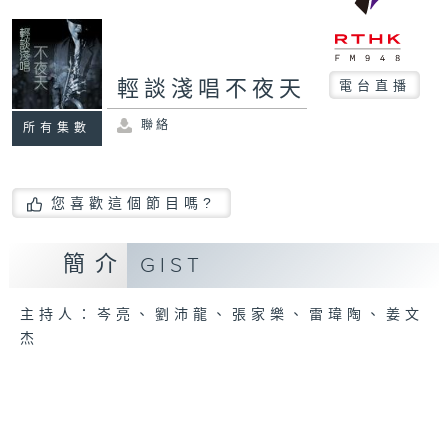
輕談淺唱不夜天
電台直播
聯絡
所有集數
您喜歡這個節目嗎?
簡介
GIST
主持人：岑亮、劉沛龍、張家樂、雷瑋陶、姜文
杰