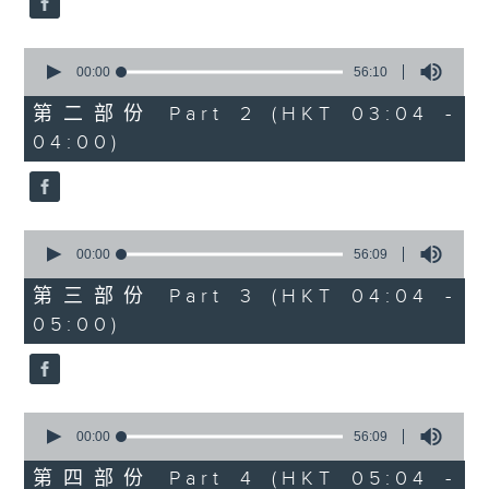
0
seconds
00:00
56:10
of
56
第二部份 Part 2 (HKT 03:04 -
minutes,
04:00)
10
seconds
0
seconds
00:00
56:09
of
56
第三部份 Part 3 (HKT 04:04 -
minutes,
05:00)
9
seconds
0
seconds
00:00
56:09
of
56
第四部份 Part 4 (HKT 05:04 -