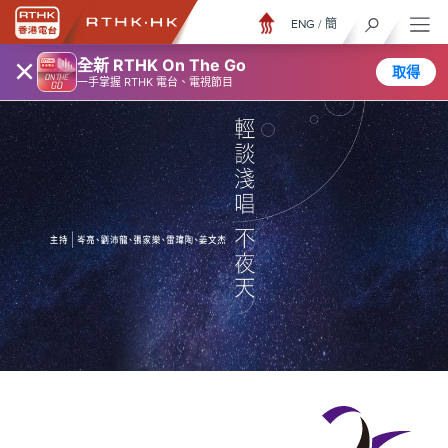
ENG
/
簡
×
全新 RTHK On The Go
取得
一手掌握 RTHK 電台、電視節目