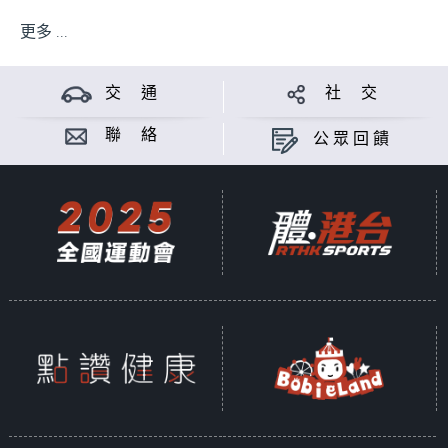
更多 ...
交 通
社 交
聯 絡
公眾回饋