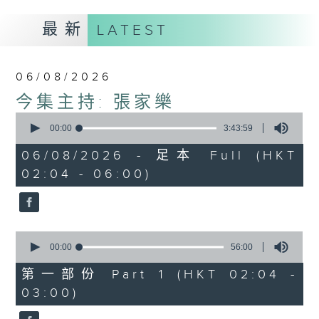
最新
LATEST
06/08/2026
今集主持: 張家樂
0
seconds
00:00
3:43:59
of
3
06/08/2026 - 足本 Full (HKT
hours,
02:04 - 06:00)
43
minutes,
59
seconds
0
seconds
00:00
56:00
of
56
第一部份 Part 1 (HKT 02:04 -
minutes,
03:00)
0
seconds