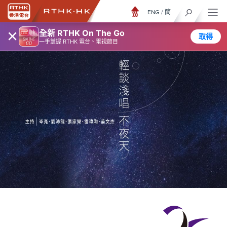
ENG
/
簡
×
全新 RTHK On The Go
取得
一手掌握 RTHK 電台、電視節目