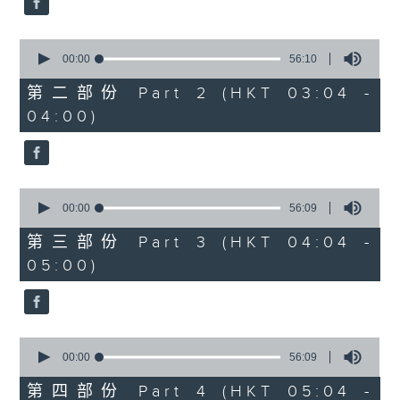
0
seconds
00:00
56:10
of
56
第二部份 Part 2 (HKT 03:04 -
minutes,
04:00)
10
seconds
0
seconds
00:00
56:09
of
56
第三部份 Part 3 (HKT 04:04 -
minutes,
05:00)
9
seconds
0
seconds
00:00
56:09
of
56
第四部份 Part 4 (HKT 05:04 -