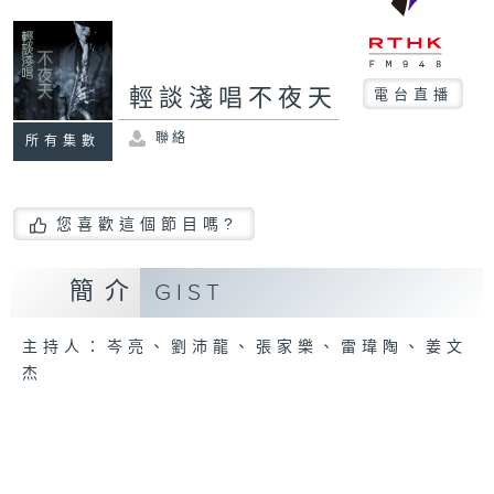
輕談淺唱不夜天
電台直播
聯絡
所有集數
您喜歡這個節目嗎?
簡介
GIST
主持人：岑亮、劉沛龍、張家樂、雷瑋陶、姜文
杰