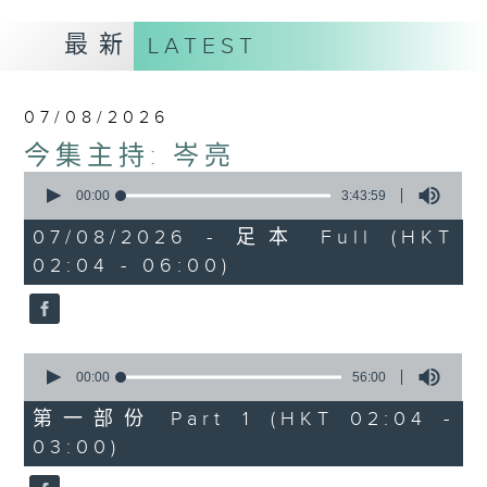
最新
LATEST
07/08/2026
今集主持: 岑亮
0
seconds
00:00
3:43:59
of
3
07/08/2026 - 足本 Full (HKT
hours,
02:04 - 06:00)
43
minutes,
59
seconds
0
seconds
00:00
56:00
of
56
第一部份 Part 1 (HKT 02:04 -
minutes,
03:00)
0
seconds