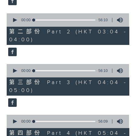
0
seconds
00:00
56:10
of
56
第二部份 Part 2 (HKT 03:04 -
minutes,
04:00)
10
seconds
0
seconds
00:00
56:10
of
56
第三部份 Part 3 (HKT 04:04 -
minutes,
05:00)
10
seconds
0
seconds
00:00
56:09
of
56
第四部份 Part 4 (HKT 05:04 -