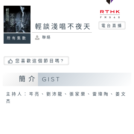
輕談淺唱不夜天
電台直播
聯絡
所有集數
您喜歡這個節目嗎?
簡介
GIST
主持人：岑亮、劉沛龍、張家樂、雷瑋陶、姜文
杰