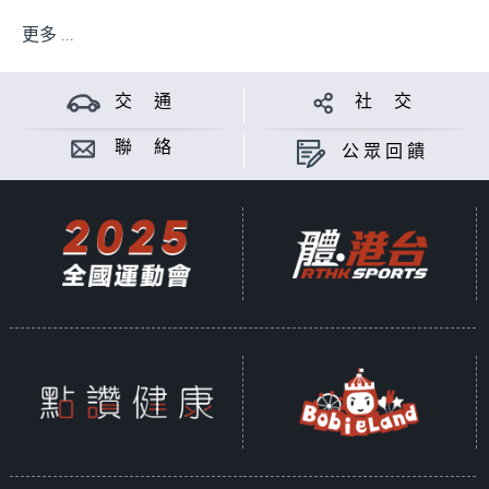
更多 ...
交 通
社 交
聯 絡
公眾回饋