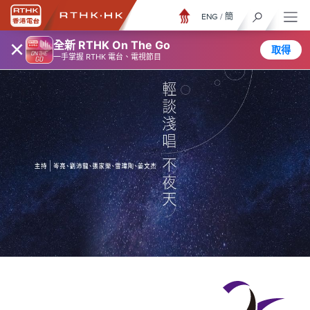
ENG
/
簡
×
全新 RTHK On The Go
取得
一手掌握 RTHK 電台、電視節目