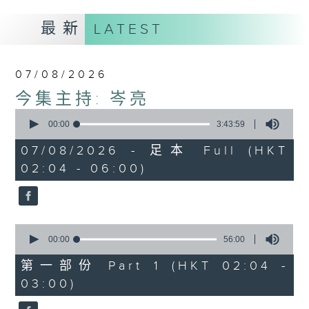
最新
LATEST
07/08/2026
今集主持: 岑亮
0
seconds
00:00
3:43:59
of
3
07/08/2026 - 足本 Full (HKT
hours,
02:04 - 06:00)
43
minutes,
59
seconds
0
seconds
00:00
56:00
of
56
第一部份 Part 1 (HKT 02:04 -
minutes,
03:00)
0
seconds