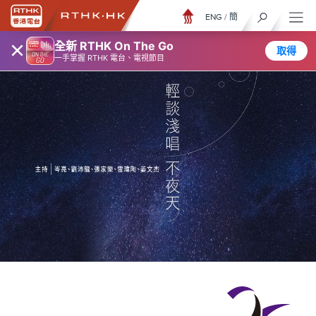
ENG
/
簡
×
全新 RTHK On The Go
取得
一手掌握 RTHK 電台、電視節目