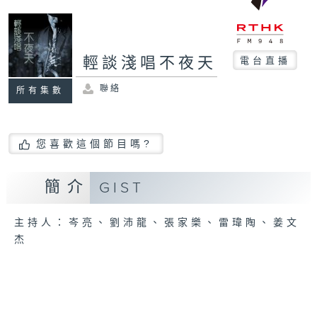
輕談淺唱不夜天
電台直播
聯絡
所有集數
您喜歡這個節目嗎?
簡介
GIST
主持人：岑亮、劉沛龍、張家樂、雷瑋陶、姜文
杰