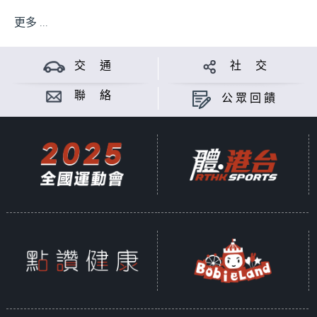
更多 ...
交 通
社 交
聯 絡
公眾回饋