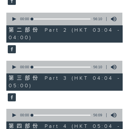
0
seconds
00:00
56:10
of
56
第二部份 Part 2 (HKT 03:04 -
minutes,
04:00)
10
seconds
0
seconds
00:00
56:10
of
56
第三部份 Part 3 (HKT 04:04 -
minutes,
05:00)
10
seconds
0
seconds
00:00
56:09
of
56
第四部份 Part 4 (HKT 05:04 -