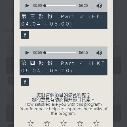
0
seconds
00:00
56:20
of
最新
LATEST
56
第三部份 Part 3 (HKT
minutes,
04:04 - 05:00)
20
seconds
08/08/2026
輕談淺唱不夜天
0
0
seconds
00:00
3:44:00
seconds
00:00
56:10
of
of
3
08/08/2026 - 足本 Full (HKT
56
第四部份 Part 4 (HKT
hours,
minutes,
02:04 - 06:00)
44
05:04 - 06:00)
10
minutes,
seconds
0
seconds
0
您對這個節目的滿意程度？
seconds
00:00
56:10
您的意見有助於提升節目質素。
of
How satisfied are you with this program?
56
第一部份 Part 1 (HKT 02:04 -
Your feedback helps to improve the quality of
minutes,
the program.
03:00)
10
seconds
☆
☆
☆
☆
☆