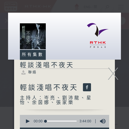
ENG
/
簡
×
全新 RTHK On The Go
取得
一手掌握 RTHK 電台、電視節目
所有集數
輕談淺唱不夜天
X
聯絡
輕談淺唱不夜天
主持人：岑亮、劉沛龍、星
怡、余茵娜、張家樂
0
seconds
00:00
3:44:00
of