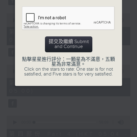
0
seconds
00:00
56:19
of
56
第二部份 Part 2 (HKT 03:04 -
minutes,
04:00)
19
提交及繼續 Submit
seconds
and Continue
點擊星星進行評分：一顆星為不滿意，五顆
星為非常滿意。
0
Click on the stars to rate: One star is for not
seconds
00:00
56:20
satisfied, and Five stars is for very satisfied.
of
56
第三部份 Part 3 (HKT 04:04 -
minutes,
05:00)
20
seconds
0
seconds
00:00
56:09
of
56
第四部份 Part 4 (HKT 05:04 -