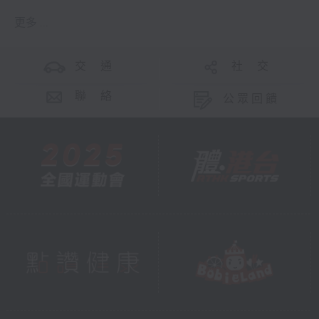
更多 ...
交 通
社 交
聯 絡
公眾回饋