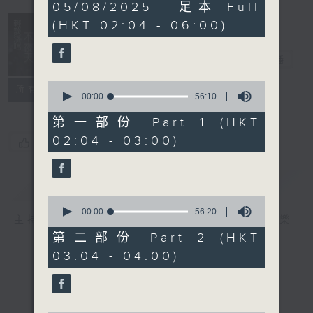
3
05/08/2025 - 足本 Full
hours,
(HKT 02:04 - 06:00)
44
minutes,
0
輕談淺唱不夜天
seconds
電台直播
0
聯絡
所有集數
seconds
00:00
56:10
of
56
第一部份 Part 1 (HKT
minutes,
02:04 - 03:00)
10
您喜歡這個節目嗎?
seconds
簡介
GIST
0
seconds
00:00
56:20
主持人：岑亮、劉沛龍、星怡、余茵娜、張家樂
of
56
第二部份 Part 2 (HKT
minutes,
03:04 - 04:00)
20
seconds