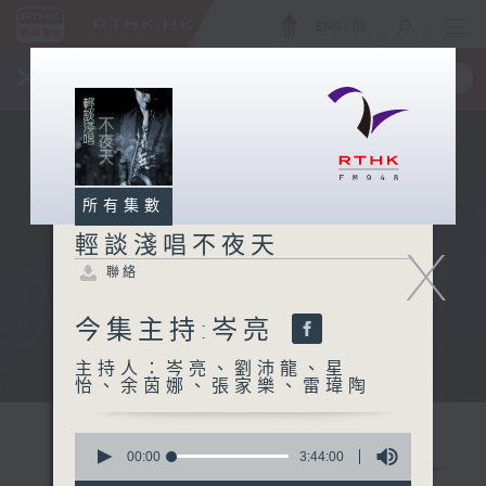
ENG
/
簡
×
全新 RTHK On The Go
取得
一手掌握 RTHK 電台、電視節目
所有集數
輕談淺唱不夜天
X
聯絡
今集主持:岑亮
主持人：岑亮、劉沛龍、星
怡、余茵娜、張家樂、雷瑋陶
0
seconds
00:00
3:44:00
of