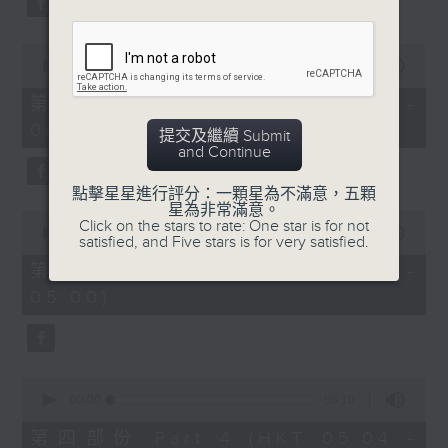
0
seconds
00:00
56:19
of
56
第二部份 Part 2 (HKT 03:04 -
minutes,
04:00)
19
提交及繼續 Submit
seconds
and Continue
點擊星星進行評分：一顆星為不滿意，五顆
星為非常滿意。
0
Click on the stars to rate: One star is for not
seconds
00:00
56:19
satisfied, and Five stars is for very satisfied.
of
56
第三部份 Part 3 (HKT 04:04 -
minutes,
05:00)
19
seconds
0
seconds
00:00
56:10
of
56
第四部份 Part 4 (HKT 05:04 -