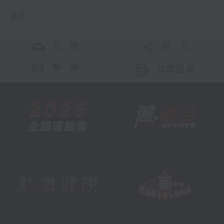
更多 ...
交 通
社 交
聯 絡
公眾回饋