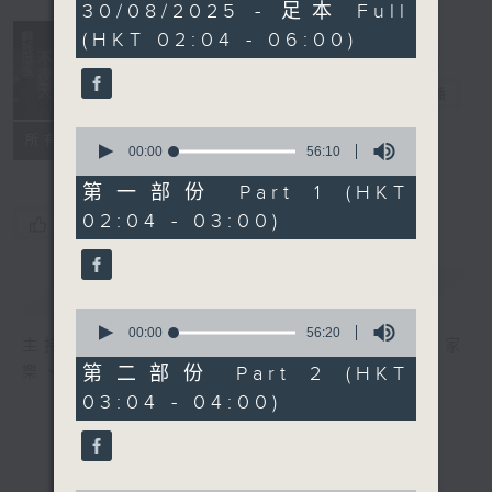
3
30/08/2025 - 足本 Full
hours,
(HKT 02:04 - 06:00)
44
minutes,
0
輕談淺唱不夜天
seconds
電台直播
0
聯絡
所有集數
seconds
00:00
56:10
of
56
第一部份 Part 1 (HKT
minutes,
02:04 - 03:00)
10
您喜歡這個節目嗎?
seconds
簡介
GIST
0
seconds
00:00
56:20
主持人：岑亮、劉沛龍、星怡、余茵娜、張家
of
56
第二部份 Part 2 (HKT
樂、雷瑋陶
minutes,
03:04 - 04:00)
20
seconds