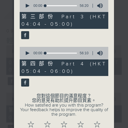
0
seconds
00:00
56:20
of
最新
LATEST
56
第三部份 Part 3 (HKT
minutes,
04:04 - 05:00)
20
seconds
09/08/2026
輕談淺唱不夜天
0
0
seconds
00:00
3:44:00
seconds
00:00
56:10
of
of
3
09/08/2026 - 足本 Full (HKT
56
第四部份 Part 4 (HKT
hours,
minutes,
02:04 - 06:00)
44
05:04 - 06:00)
10
minutes,
seconds
0
seconds
0
您對這個節目的滿意程度？
seconds
00:00
56:10
您的意見有助於提升節目質素。
of
How satisfied are you with this program?
56
第一部份 Part 1 (HKT 02:04 -
Your feedback helps to improve the quality of
minutes,
the program.
03:00)
10
seconds
☆
☆
☆
☆
☆