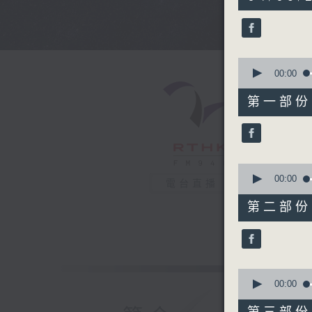
hours,
43
minutes,
59
seconds
90%
0
seconds
00:00
of
56
第一部份 P
minutes,
0
seconds
90%
0
seconds
00:00
電台直播
of
56
第二部份 P
minutes,
9
seconds
90%
0
seconds
00:00
of
56