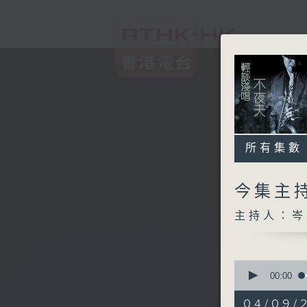
所有集數
今集主持
主持人：岑
0
seconds
00:00
of
3
04/09/