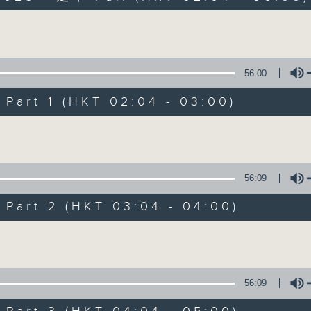
Volume
56:00
art 1 (HKT 02:04 - 03:00)
Volume
輕談淺唱不夜天
聯絡
所有集數
56:09
art 2 (HKT 03:04 - 04:00)
您喜歡這個節目嗎?
Volume
主持人：岑亮、劉沛龍、星怡、余茵娜、張家
56:09