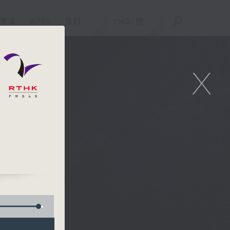
重溫
APPS
我們
ENG
/
簡
X