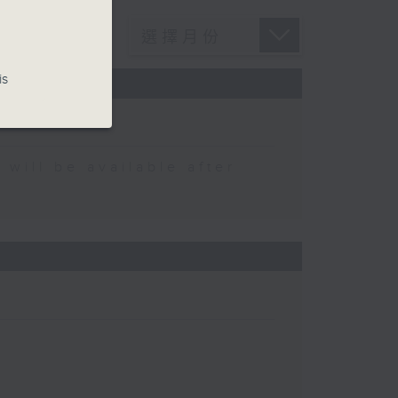
is
 be available after