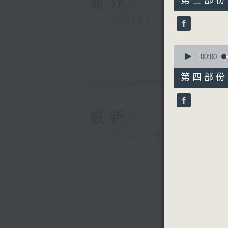
簡介
第三部份 P
minutes,
9
GIST
seconds
90%
0
seconds
00:00
of
56
第四部份 P
minutes,
9
seconds
90%
最新
LATEST