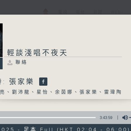
電視
電台
新聞
WEB+
輕談淺唱不夜天
聯絡
: 張家樂
亮、劉沛龍、星怡、余茵娜、張家樂、雷瑋陶
3:43:59
2025 - 足本 Full (HKT 02:04 - 06:00)