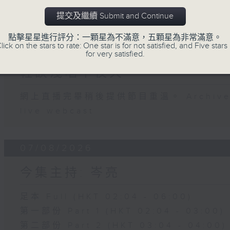
07 - 08
2026
提交及繼續 Submit and Continue
點擊星星進行評分：一顆星為不滿意，五顆星為非常滿意。
lick on the stars to rate: One star is for not satisfied, and Five stars 
08/08/2026
for very satisfied.
輕談淺唱不夜天
網上直播完畢稍後提供節目重溫。 Archive will
live webcast
07/08/2026
今集主持: 岑亮
足本 Full (HKT 02:04 - 06:00)
第一部份 Part 1 (HKT 02:04 - 03:00)
第二部份 Part 2 (HKT 03:04 - 04:00)