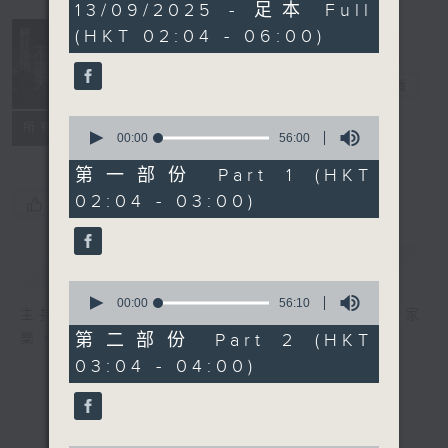
3
13/09/2025 - 足本 Full
hours,
(HKT 02:04 - 06:00)
44
minutes,
0
輕談淺唱不夜天
seconds
電台直播
0
聯絡
所有集數
seconds
00:00
56:00
of
56
第一部份 Part 1 (HKT
minutes,
02:04 - 03:00)
0
您喜歡這個節目嗎?
seconds
簡介
GIST
0
seconds
00:00
56:10
主持人：岑亮、劉沛龍、星怡、余茵娜、張家
of
56
第二部份 Part 2 (HKT
樂、雷瑋陶
minutes,
03:04 - 04:00)
10
seconds