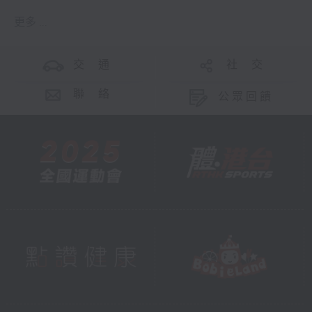
更多 ...
交 通
社 交
聯 絡
公眾回饋