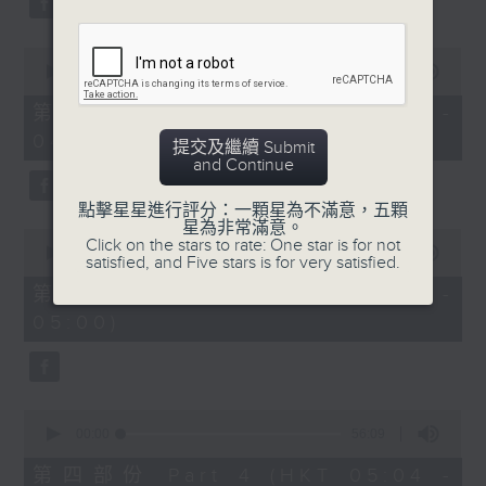
0
seconds
00:00
56:10
of
56
第二部份 Part 2 (HKT 03:04 -
minutes,
04:00)
10
提交及繼續 Submit
seconds
and Continue
點擊星星進行評分：一顆星為不滿意，五顆
星為非常滿意。
0
Click on the stars to rate: One star is for not
seconds
00:00
56:10
satisfied, and Five stars is for very satisfied.
of
56
第三部份 Part 3 (HKT 04:04 -
minutes,
05:00)
10
seconds
0
seconds
00:00
56:09
of
56
第四部份 Part 4 (HKT 05:04 -