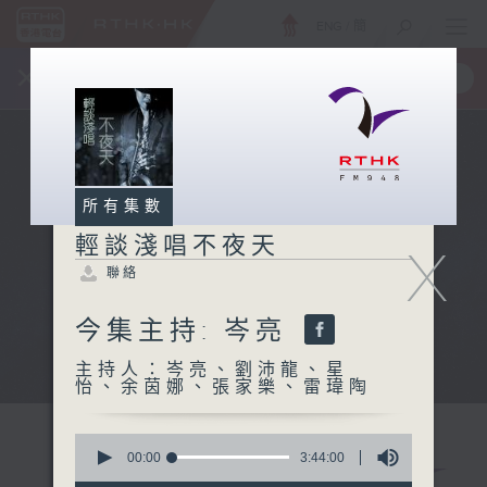
ENG
/
簡
×
全新 RTHK On The Go
取得
一手掌握 RTHK 電台、電視節目
所有集數
輕談淺唱不夜天
X
聯絡
今集主持: 岑亮
主持人：岑亮、劉沛龍、星
怡、余茵娜、張家樂、雷瑋陶
0
seconds
00:00
3:44:00
of