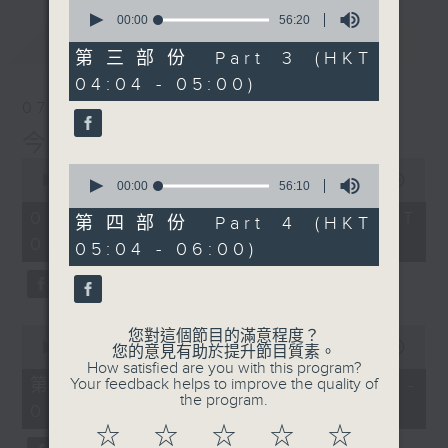
0
seconds
00:00
56:20
of
最新
LATEST
56
第三部份 Part 3 (HKT
minutes,
04:04 - 05:00)
20
seconds
07/08/2026
今集主持: 岑亮
0
0
seconds
00:00
3:43:59
seconds
00:00
56:10
of
of
3
07/08/2026 - 足本 Full (HKT
56
第四部份 Part 4 (HKT
hours,
minutes,
02:04 - 06:00)
43
05:04 - 06:00)
10
minutes,
seconds
59
seconds
0
您對這個節目的滿意程度？
seconds
00:00
56:00
您的意見有助於提升節目質素。
of
How satisfied are you with this program?
56
第一部份 Part 1 (HKT 02:04 -
Your feedback helps to improve the quality of
minutes,
the program.
03:00)
0
seconds
☆
☆
☆
☆
☆