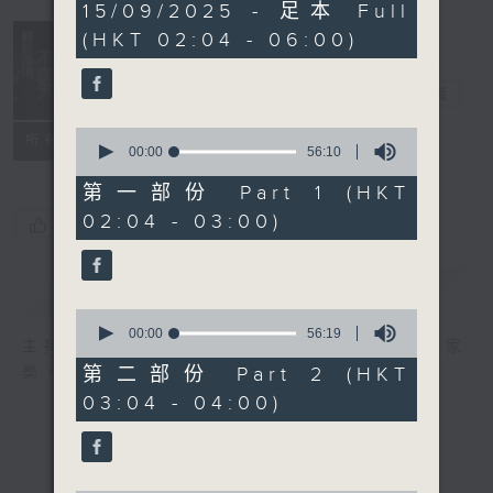
3
15/09/2025 - 足本 Full
hours,
(HKT 02:04 - 06:00)
44
minutes,
0
輕談淺唱不夜天
seconds
電台直播
0
聯絡
所有集數
seconds
00:00
56:10
of
56
第一部份 Part 1 (HKT
minutes,
02:04 - 03:00)
10
您喜歡這個節目嗎?
seconds
簡介
GIST
0
seconds
00:00
56:19
主持人：岑亮、劉沛龍、星怡、余茵娜、張家
of
56
第二部份 Part 2 (HKT
樂、雷瑋陶
minutes,
03:04 - 04:00)
19
seconds