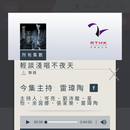
ENG
/
簡
×
全新 RTHK On The Go
取得
一手掌握 RTHK 電台、電視節目
所有集數
輕談淺唱不夜天
X
聯絡
今集主持: 雷瑋陶
主持人：岑亮、劉沛龍、星
怡、余茵娜、張家樂、雷瑋陶
0
seconds
00:00
3:44:00
of