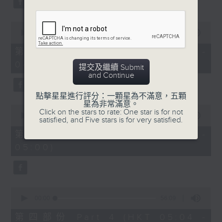
0
seconds
00:00
56:19
of
56
第二部份 Part 2 (HKT 03:04 -
minutes,
04:00)
19
提交及繼續 Submit
seconds
and Continue
點擊星星進行評分：一顆星為不滿意，五顆
星為非常滿意。
0
Click on the stars to rate: One star is for not
seconds
00:00
56:20
satisfied, and Five stars is for very satisfied.
of
56
第三部份 Part 3 (HKT 04:04 -
minutes,
05:00)
20
seconds
0
seconds
00:00
56:09
of
56
第四部份 Part 4 (HKT 05:04 -