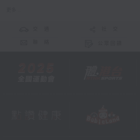
更多 ...
交 通
社 交
聯 絡
公眾回饋