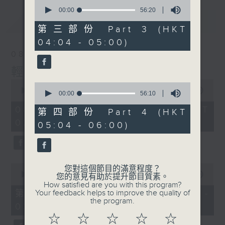
0
seconds
00:00
56:20
of
最新
LATEST
56
第三部份 Part 3 (HKT
minutes,
04:04 - 05:00)
20
seconds
08/08/2026
輕談淺唱不夜天
0
0
seconds
00:00
3:44:00
seconds
00:00
56:10
of
of
3
08/08/2026 - 足本 Full (HKT
56
第四部份 Part 4 (HKT
hours,
minutes,
02:04 - 06:00)
44
05:04 - 06:00)
10
minutes,
seconds
0
seconds
0
您對這個節目的滿意程度？
seconds
00:00
56:10
您的意見有助於提升節目質素。
of
How satisfied are you with this program?
56
第一部份 Part 1 (HKT 02:04 -
Your feedback helps to improve the quality of
minutes,
the program.
03:00)
10
seconds
☆
☆
☆
☆
☆