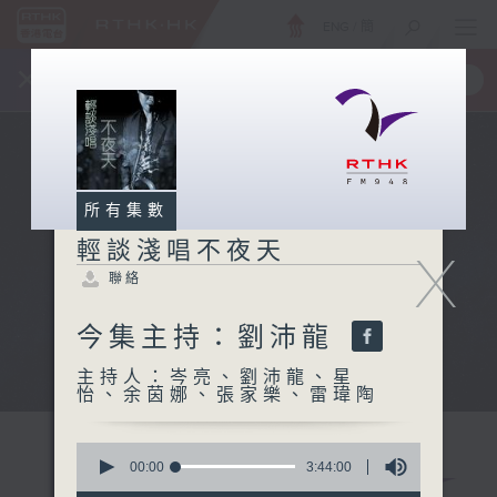
ENG
/
簡
×
全新 RTHK On The Go
取得
一手掌握 RTHK 電台、電視節目
所有集數
輕談淺唱不夜天
X
聯絡
今集主持：劉沛龍
主持人：岑亮、劉沛龍、星
怡、余茵娜、張家樂、雷瑋陶
0
seconds
00:00
3:44:00
of