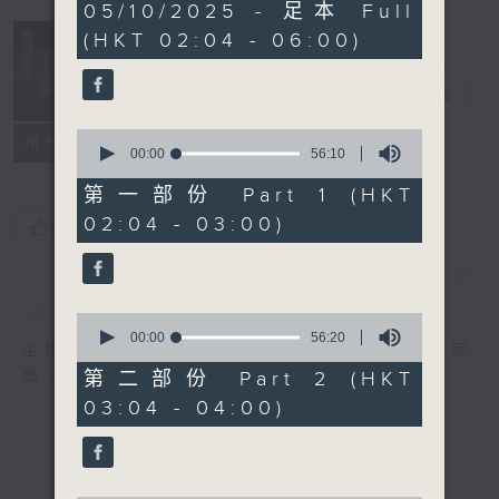
3
05/10/2025 - 足本 Full
hours,
(HKT 02:04 - 06:00)
44
minutes,
0
輕談淺唱不夜天
seconds
電台直播
0
聯絡
所有集數
seconds
00:00
56:10
of
56
第一部份 Part 1 (HKT
minutes,
02:04 - 03:00)
10
您喜歡這個節目嗎?
seconds
簡介
GIST
0
seconds
00:00
56:20
主持人：岑亮、劉沛龍、星怡、余茵娜、張家
of
56
第二部份 Part 2 (HKT
樂、雷瑋陶
minutes,
03:04 - 04:00)
20
seconds