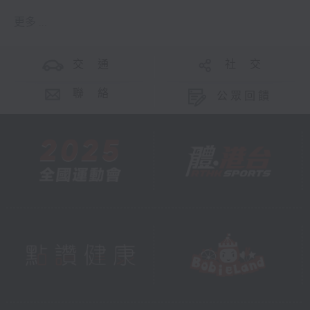
更多 ...
交 通
社 交
聯 絡
公眾回饋