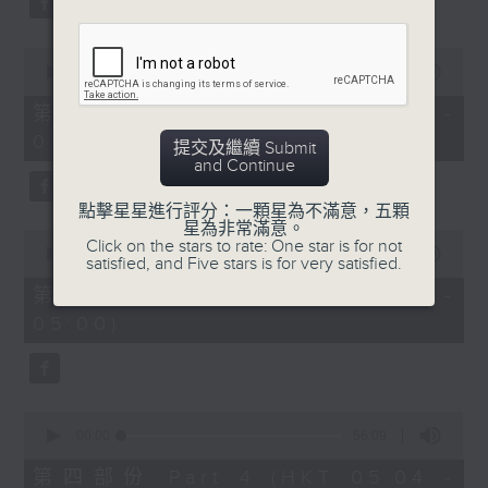
0
seconds
00:00
56:10
of
56
第二部份 Part 2 (HKT 03:04 -
minutes,
04:00)
10
提交及繼續 Submit
seconds
and Continue
點擊星星進行評分：一顆星為不滿意，五顆
星為非常滿意。
0
Click on the stars to rate: One star is for not
seconds
00:00
56:09
satisfied, and Five stars is for very satisfied.
of
56
第三部份 Part 3 (HKT 04:04 -
minutes,
05:00)
9
seconds
0
seconds
00:00
56:09
of
56
第四部份 Part 4 (HKT 05:04 -