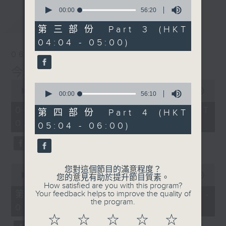
0
seconds
00:00
56:20
of
最新
LATEST
56
第三部份 Part 3 (HKT
minutes,
04:04 - 05:00)
20
seconds
06/08/2026
今集主持: 張家樂
0
0
seconds
00:00
3:43:59
seconds
00:00
56:10
of
of
3
06/08/2026 - 足本 Full (HKT
56
第四部份 Part 4 (HKT
hours,
minutes,
02:04 - 06:00)
43
05:04 - 06:00)
10
minutes,
seconds
59
seconds
0
您對這個節目的滿意程度？
seconds
00:00
56:00
您的意見有助於提升節目質素。
of
How satisfied are you with this program?
56
第一部份 Part 1 (HKT 02:04 -
Your feedback helps to improve the quality of
minutes,
the program.
03:00)
0
seconds
☆
☆
☆
☆
☆