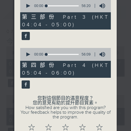
0
seconds
00:00
56:20
of
最新
LATEST
56
第三部份 Part 3 (HKT
minutes,
04:04 - 05:00)
20
seconds
07/08/2026
今集主持: 岑亮
0
0
seconds
00:00
3:43:59
seconds
00:00
56:09
of
of
3
07/08/2026 - 足本 Full (HKT
56
第四部份 Part 4 (HKT
hours,
minutes,
02:04 - 06:00)
43
05:04 - 06:00)
9
minutes,
seconds
59
seconds
0
您對這個節目的滿意程度？
seconds
00:00
56:00
您的意見有助於提升節目質素。
of
How satisfied are you with this program?
56
第一部份 Part 1 (HKT 02:04 -
Your feedback helps to improve the quality of
minutes,
the program.
03:00)
0
seconds
☆
☆
☆
☆
☆