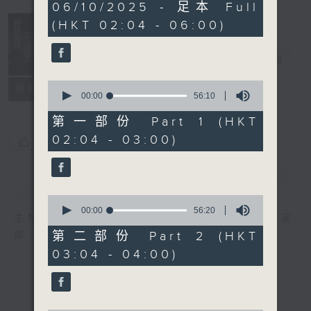
3
06/10/2025 - 足本 Full
hours,
(HKT 02:04 - 06:00)
44
minutes,
0
輕談淺唱不夜天
seconds
電台直播
0
聯絡
所有集數
seconds
00:00
56:10
of
56
第一部份 Part 1 (HKT
minutes,
02:04 - 03:00)
10
您喜歡這個節目嗎?
seconds
簡介
GIST
0
seconds
00:00
56:20
主持人：岑亮、劉沛龍、星怡、余茵娜、張家
of
56
第二部份 Part 2 (HKT
樂、雷瑋陶
minutes,
03:04 - 04:00)
20
seconds