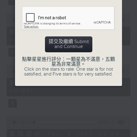
0
seconds
00:00
56:10
of
56
第二部份 Part 2 (HKT 03:04 -
minutes,
04:00)
10
提交及繼續 Submit
seconds
and Continue
點擊星星進行評分：一顆星為不滿意，五顆
星為非常滿意。
0
Click on the stars to rate: One star is for not
seconds
00:00
56:10
satisfied, and Five stars is for very satisfied.
of
56
第三部份 Part 3 (HKT 04:04 -
minutes,
05:00)
10
seconds
0
seconds
00:00
56:09
of
56
第四部份 Part 4 (HKT 05:04 -