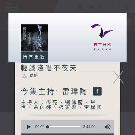
ENG
/
簡
×
全新 RTHK On The Go
取得
一手掌握 RTHK 電台、電視節目
所有集數
輕談淺唱不夜天
X
聯絡
今集主持: 雷瑋陶
主持人：岑亮、劉沛龍、星
怡、余茵娜、張家樂、雷瑋陶
0
seconds
00:00
3:44:00
of