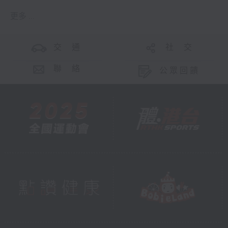
更多 ...
交 通
社 交
聯 絡
公眾回饋