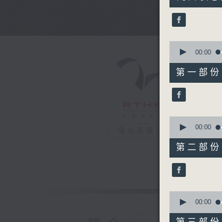
hours,
44
minutes,
0
seconds
90%
0
seconds
00:00
of
56
第一部份 P
minutes,
10
seconds
90%
0
seconds
00:00
電台直播
of
56
第二部份 P
minutes,
19
seconds
90%
0
seconds
00:00
of
56