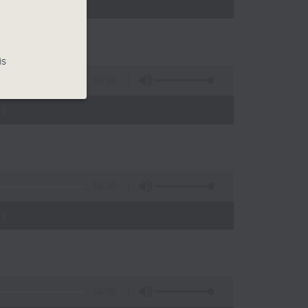
)
is
56:10
)
56:10
)
56:09