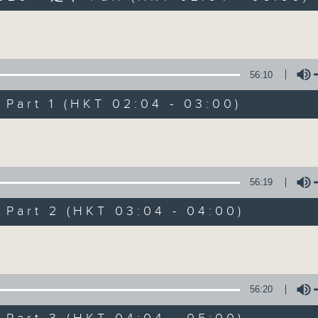
Volume
56:10
art 1 (HKT 02:04 - 03:00)
Volume
輕談淺唱不夜天
聯絡
所有集數
56:19
art 2 (HKT 03:04 - 04:00)
您喜歡這個節目嗎?
Volume
主持人：岑亮、劉沛龍、星怡、余茵娜、張家
56:20