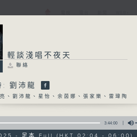
電視
電台
新聞
WEB+
輕談淺唱不夜天
聯絡
: 劉沛龍
亮、劉沛龍、星怡、余茵娜、張家樂、雷瑋陶
3:44:00
025 - 足本 Full (HKT 02:04 - 06:00)