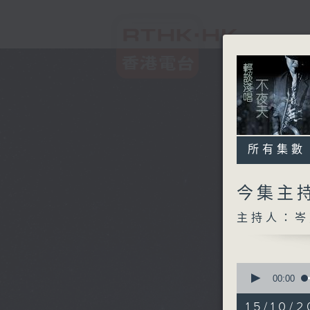
所有集數
今集主持
主持人：岑
0
seconds
00:00
of
3
15/10/2