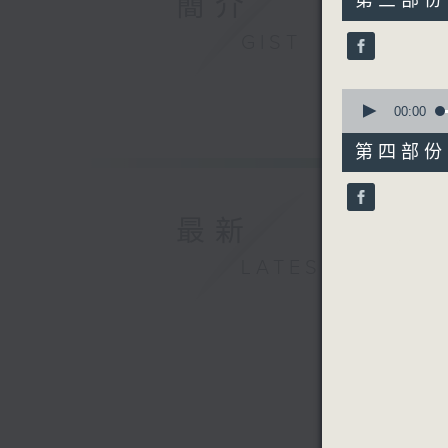
簡介
第三部份 P
minutes,
20
GIST
seconds
90%
0
seconds
00:00
of
56
第四部份 P
minutes,
10
seconds
90%
最新
LATEST