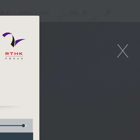
重溫
APPS
我們
ENG
/
簡
X