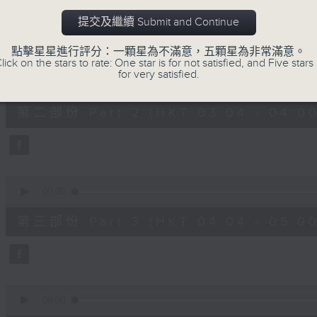
第一部份 Part 1 (HKT 02:04 - 03:00
minutes,
0
提交及繼續 Submit and Continue
seconds
Volume
90%
點擊星星進行評分：一顆星為不滿意，五顆星為非常滿意。
lick on the stars to rate: One star is for not satisfied, and Five stars 
0
for very satisfied.
seconds
00:00
of
56
第二部份 Part 2 (HKT 03:04 - 04:00
minutes,
10
seconds
Volume
90%
0
seconds
00:00
of
56
第三部份 Part 3 (HKT 04:04 - 05:00
minutes,
10
seconds
Volume
90%
0
seconds
00:00
of