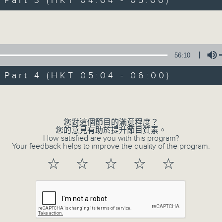
art 3 (HKT 04:04 - 05:00)
Volume
56:10
art 4 (HKT 05:04 - 06:00)
07/08/2026
Volume
今集主持: 岑亮
0
您對這個節目的滿意程度？
seconds
00:00
您的意見有助於提升節目質素。
of
How satisfied are you with this program?
3
Your feedback helps to improve the quality of the program.
07/08/2026 - 足本 Full (HKT 02:04
hours,
43
☆
☆
☆
☆
☆
minutes,
59
seconds
Volume
90%
0
seconds
00:00
of
56