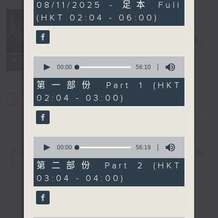
3
08/11/2025 - 足本 Full
hours,
(HKT 02:04 - 06:00)
44
minutes,
0
輕談淺唱不夜天
seconds
電台直播
0
聯絡
所有集數
seconds
00:00
56:10
of
56
第一部份 Part 1 (HKT
minutes,
02:04 - 03:00)
10
您喜歡這個節目嗎?
seconds
簡介
GIST
0
seconds
00:00
56:19
主持人：岑亮、劉沛龍、星怡、余茵娜、張家
of
56
第二部份 Part 2 (HKT
樂、雷瑋陶
minutes,
03:04 - 04:00)
19
seconds