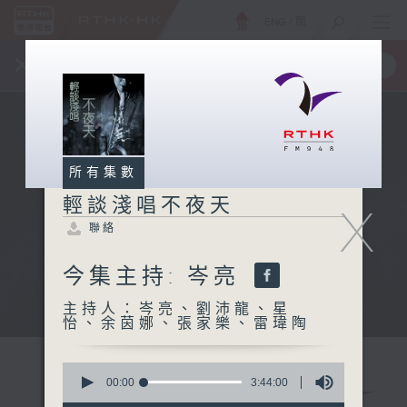
ENG
/
簡
×
全新 RTHK On The Go
取得
一手掌握 RTHK 電台、電視節目
所有集數
輕談淺唱不夜天
X
聯絡
今集主持: 岑亮
主持人：岑亮、劉沛龍、星
怡、余茵娜、張家樂、雷瑋陶
0
seconds
00:00
3:44:00
of