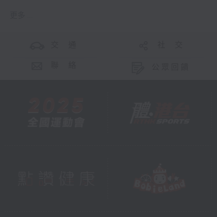
更多 ...
交 通
社 交
聯 絡
公眾回饋