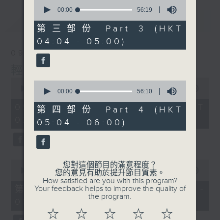
0
seconds
00:00
56:19
of
最新
LATEST
56
第三部份 Part 3 (HKT
minutes,
04:04 - 05:00)
19
seconds
09/08/2026
輕談淺唱不夜天
0
0
seconds
00:00
3:44:00
seconds
00:00
56:10
of
of
3
09/08/2026 - 足本 Full (HKT
56
第四部份 Part 4 (HKT
hours,
minutes,
02:04 - 06:00)
44
05:04 - 06:00)
10
minutes,
seconds
0
seconds
0
您對這個節目的滿意程度？
seconds
00:00
56:10
您的意見有助於提升節目質素。
of
How satisfied are you with this program?
56
第一部份 Part 1 (HKT 02:04 -
Your feedback helps to improve the quality of
minutes,
the program.
03:00)
10
seconds
☆
☆
☆
☆
☆