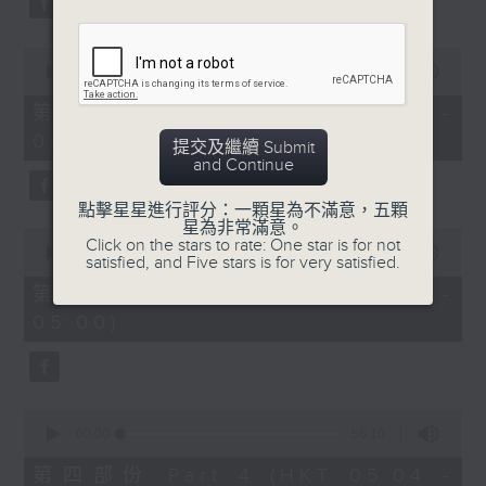
0
seconds
00:00
56:19
of
56
第二部份 Part 2 (HKT 03:04 -
minutes,
04:00)
19
提交及繼續 Submit
seconds
and Continue
點擊星星進行評分：一顆星為不滿意，五顆
星為非常滿意。
0
Click on the stars to rate: One star is for not
seconds
00:00
56:19
satisfied, and Five stars is for very satisfied.
of
56
第三部份 Part 3 (HKT 04:04 -
minutes,
05:00)
19
seconds
0
seconds
00:00
56:10
of
56
第四部份 Part 4 (HKT 05:04 -