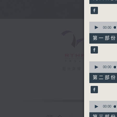
hours,
44
minutes,
0
seconds
90%
0
seconds
00:00
of
56
第一部份 P
minutes,
0
seconds
90%
0
seconds
00:00
電台直播
of
56
第二部份 P
minutes,
9
seconds
90%
0
seconds
00:00
of
56