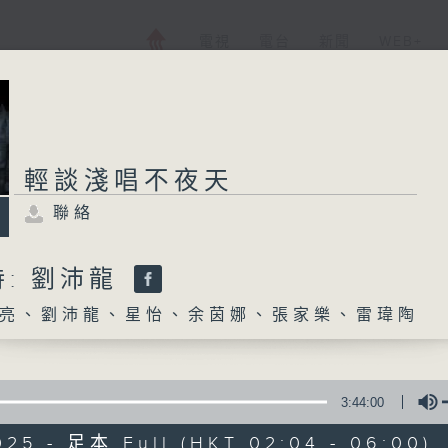
電視
電台
新聞
WEB+
輕談淺唱不夜天
聯絡
: 劉沛龍
亮、劉沛龍、星怡、余茵娜、張家樂、雷瑋陶
3:44:00
025 - 足本 Full (HKT 02:04 - 06:00)