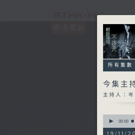
所有集數
今集主持
主持人：岑
0
seconds
00:00
of
3
19/11/2