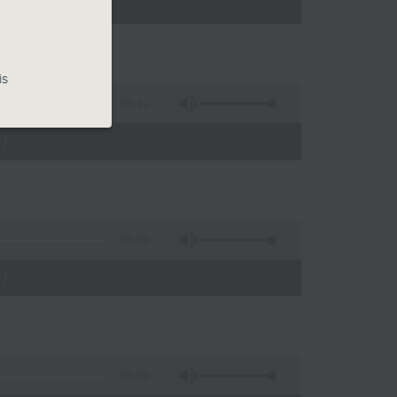
)
is
56:10
)
56:09
)
56:09