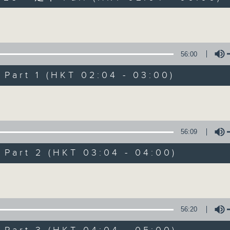
Volume
56:00
art 1 (HKT 02:04 - 03:00)
Volume
輕談淺唱不夜天
聯絡
所有集數
56:09
art 2 (HKT 03:04 - 04:00)
您喜歡這個節目嗎?
Volume
主持人：岑亮、劉沛龍、星怡、余茵娜、張家
56:20