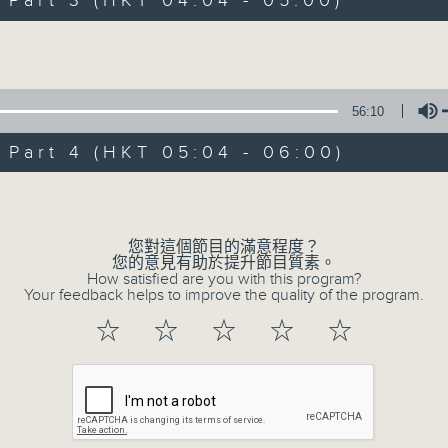
art 3 (HKT 04:04 - 05:00)
Volume
56:10
art 4 (HKT 05:04 - 06:00)
06/08/2026
Volume
今集主持: 張家樂
0
您對這個節目的滿意程度？
seconds
00:00
您的意見有助於提升節目質素。
of
How satisfied are you with this program?
3
Your feedback helps to improve the quality of the program.
06/08/2026 - 足本 Full (HKT 02:04
hours,
43
☆
☆
☆
☆
☆
minutes,
59
seconds
Volume
90%
0
seconds
00:00
of
56