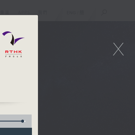
重溫
APPS
我們
ENG
/
簡
X