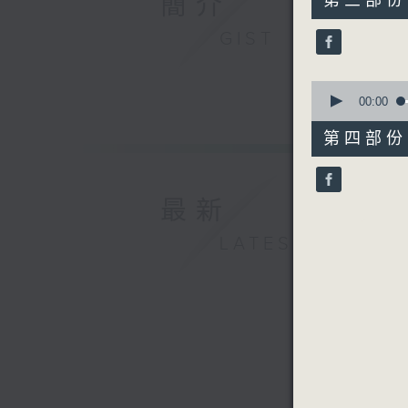
簡介
第三部份 P
minutes,
20
GIST
seconds
90%
0
seconds
00:00
of
56
第四部份 P
minutes,
10
seconds
90%
最新
LATEST