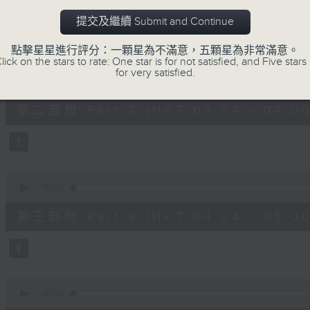
第一部份 Part 1 (HKT 02:04 - 03:00
minutes,
0
提交及繼續 Submit and Continue
seconds
Volume
90%
點擊星星進行評分：一顆星為不滿意，五顆星為非常滿意。
lick on the stars to rate: One star is for not satisfied, and Five stars 
0
for very satisfied.
seconds
00:00
of
56
第二部份 Part 2 (HKT 03:04 - 04:00
minutes,
10
seconds
Volume
90%
0
seconds
00:00
of
56
第三部份 Part 3 (HKT 04:04 - 05:00
minutes,
9
seconds
Volume
90%
0
seconds
00:00
of