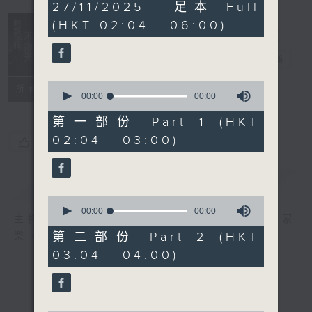
0
27/11/2025 - 足本 Full
seconds
(HKT 02:04 - 06:00)
輕談淺唱不夜天
電台直播
0
聯絡
所有集數
seconds
00:00
00:00
of
0
第一部份 Part 1 (HKT
seconds
02:04 - 03:00)
您喜歡這個節目嗎?
簡介
GIST
0
seconds
00:00
00:00
主持人：岑亮、劉沛龍、星怡、余茵娜、張家
of
0
第二部份 Part 2 (HKT
樂、雷瑋陶
seconds
03:04 - 04:00)