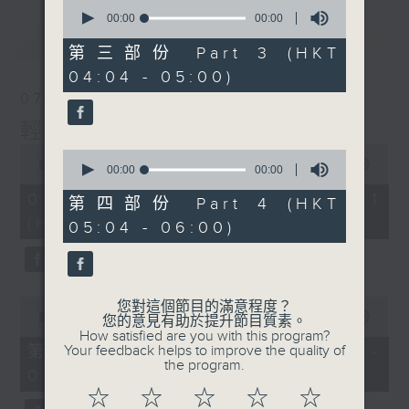
0
seconds
00:00
00:00
of
最新
LATEST
0
第三部份 Part 3 (HKT
seconds
04:04 - 05:00)
07/08/2026
輕談淺唱不夜天
0
0
seconds
00:00
55:59
seconds
00:00
00:00
of
of
55
07/08/2026 - 第一部份 Part 1
0
第四部份 Part 4 (HKT
minutes,
seconds
(HKT 02:04 - 03:00)
59
05:04 - 06:00)
seconds
0
您對這個節目的滿意程度？
seconds
00:00
55:59
您的意見有助於提升節目質素。
of
How satisfied are you with this program?
55
第二部份 Part 2 (HKT 03:04 -
Your feedback helps to improve the quality of
minutes,
the program.
04:00)
59
seconds
☆
☆
☆
☆
☆