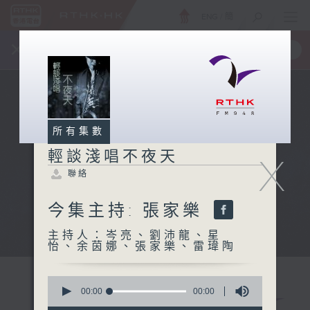
ENG
/
簡
×
全新 RTHK On The Go
取得
一手掌握 RTHK 電台、電視節目
所有集數
輕談淺唱不夜天
X
聯絡
今集主持: 張家樂
主持人：岑亮、劉沛龍、星
怡、余茵娜、張家樂、雷瑋陶
0
seconds
00:00
00:00
of