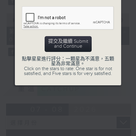
0
seconds
00:00
55:59
of
55
第三部份 Part 3 (HKT 04:04 -
minutes,
05:00)
59
提交及繼續 Submit
seconds
and Continue
點擊星星進行評分：一顆星為不滿意，五顆
星為非常滿意。
Click on the stars to rate: One star is for not
satisfied, and Five stars is for very satisfied.
重溫
CATCHUP
07 - 08
2026