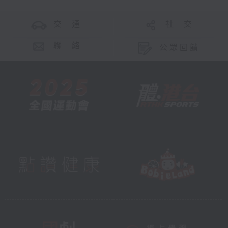
交 通
社 交
聯 絡
公眾回饋