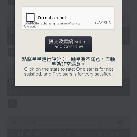
0
seconds
00:00
56:19
of
56
第二部份 Part 2 (HKT 03:04 -
minutes,
04:00)
19
提交及繼續 Submit
seconds
and Continue
點擊星星進行評分：一顆星為不滿意，五顆
星為非常滿意。
0
Click on the stars to rate: One star is for not
seconds
00:00
56:19
satisfied, and Five stars is for very satisfied.
of
56
第三部份 Part 3 (HKT 04:04 -
minutes,
05:00)
19
seconds
0
seconds
00:00
56:10
of
56
第四部份 Part 4 (HKT 05:04 -