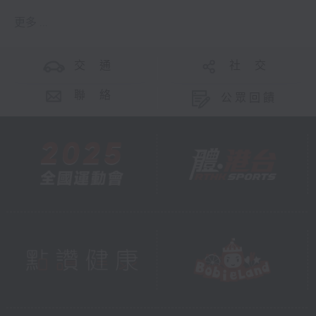
更多 ...
交 通
社 交
聯 絡
公眾回饋