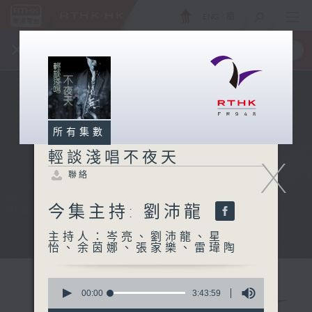
ENG
/
簡
×
全新 RTHK On The Go
取得
一手掌握 RTHK 電台、電視節目
所有集數
輕談淺唱不夜天
X
聯絡
今集主持: 劉沛龍
主持人：岑亮、劉沛龍、星
怡、余茵娜、張家樂、雷瑋陶
0
seconds
00:00
3:43:59
of