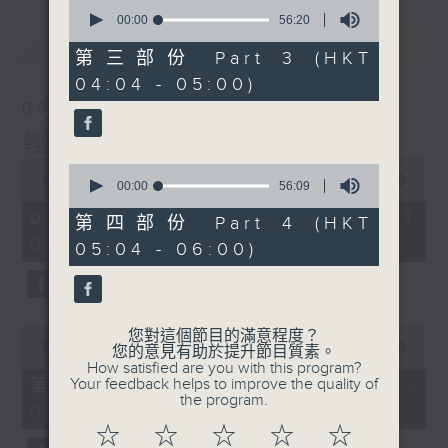
0
seconds
00:00
56:20
of
最新
LATEST
56
第三部份 Part 3 (HKT
minutes,
04:04 - 05:00)
20
seconds
09/08/2026
輕談淺唱不夜天
0
0
seconds
00:00
3:44:00
seconds
00:00
56:09
of
of
3
09/08/2026 - 足本 Full (HKT
56
第四部份 Part 4 (HKT
hours,
minutes,
02:04 - 06:00)
44
05:04 - 06:00)
9
minutes,
seconds
0
seconds
0
您對這個節目的滿意程度？
seconds
00:00
56:10
您的意見有助於提升節目質素。
of
How satisfied are you with this program?
56
第一部份 Part 1 (HKT 02:04 -
Your feedback helps to improve the quality of
minutes,
the program.
03:00)
10
seconds
☆
☆
☆
☆
☆