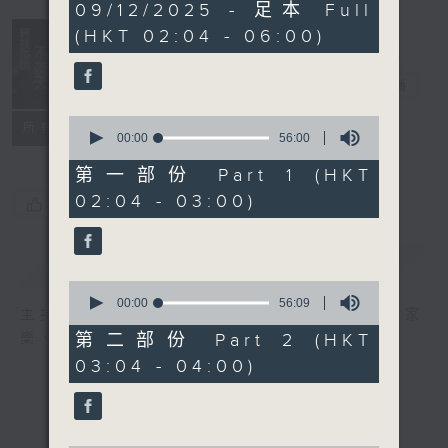
3
09/12/2025 - 足本 Full
hours,
(HKT 02:04 - 06:00)
43
minutes,
59
輕談淺唱不夜天
seconds
電台直播
0
聯絡
所有集數
seconds
00:00
56:00
of
56
第一部份 Part 1 (HKT
minutes,
02:04 - 03:00)
0
您喜歡這個節目嗎?
seconds
簡介
GIST
0
seconds
00:00
56:09
主持人：岑亮、劉沛龍、星怡、余茵娜、張家
of
56
第二部份 Part 2 (HKT
樂、雷瑋陶
minutes,
03:04 - 04:00)
9
seconds