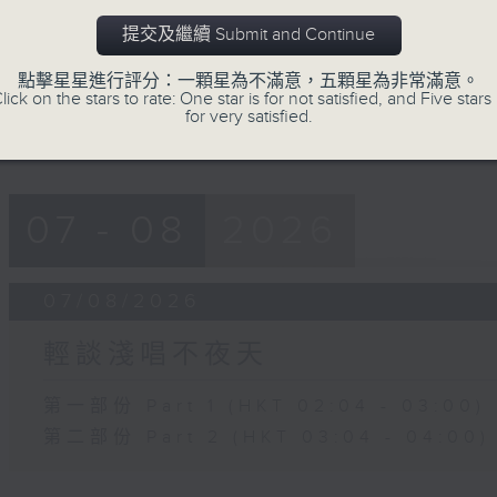
第二部份 Part 2 (HKT 03:04 - 04:00
minutes,
59
提交及繼續 Submit and Continue
seconds
Volume
90%
點擊星星進行評分：一顆星為不滿意，五顆星為非常滿意。
lick on the stars to rate: One star is for not satisfied, and Five stars 
for very satisfied.
07 - 08
2026
07/08/2026
輕談淺唱不夜天
第一部份 Part 1 (HKT 02:04 - 03:00)
第二部份 Part 2 (HKT 03:04 - 04:00)