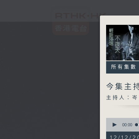
所有集數
今集主持
主持人：岑
0
seconds
00:00
of
3
12/12/2