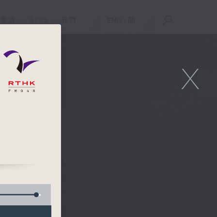
重溫
APPS
我們
ENG
/
簡
X