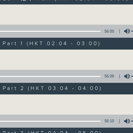
Volume
56:00
art 1 (HKT 02:04 - 03:00)
Volume
輕談淺唱不夜天
聯絡
所有集數
56:09
art 2 (HKT 03:04 - 04:00)
您喜歡這個節目嗎?
Volume
主持人：岑亮、劉沛龍、星怡、余茵娜、張家
56:10