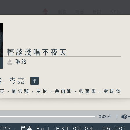
電視
電台
新聞
WEB+
輕談淺唱不夜天
聯絡
: 岑亮
亮、劉沛龍、星怡、余茵娜、張家樂、雷瑋陶
3:43:59
025 - 足本 Full (HKT 02:04 - 06:00)