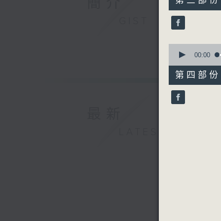
簡介
第三部份 P
minutes,
10
GIST
seconds
90%
0
seconds
00:00
of
56
第四部份 P
minutes,
9
seconds
90%
最新
LATEST