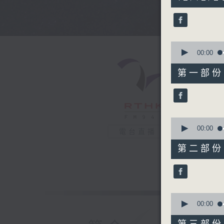
hours,
43
minutes,
59
seconds
90%
0
seconds
00:00
of
56
第一部份 P
minutes,
0
seconds
90%
0
seconds
00:00
電台直播
of
56
第二部份 P
minutes,
9
seconds
90%
0
seconds
00:00
of
56