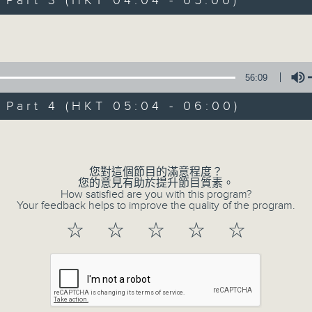
art 3 (HKT 04:04 - 05:00)
Volume
56:09
art 4 (HKT 05:04 - 06:00)
07/08/2026
Volume
輕談淺唱不夜天
0
您對這個節目的滿意程度？
seconds
00:00
您的意見有助於提升節目質素。
of
How satisfied are you with this program?
55
Your feedback helps to improve the quality of the program.
07/08/2026 - 第一部份 Part 1 (HKT 
minutes,
59
☆
☆
☆
☆
☆
seconds
Volume
90%
0
seconds
00:00
of
55