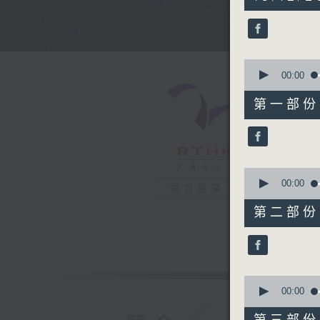
hours,
44
minutes,
0
seconds
90%
0
seconds
00:00
of
56
第一部份 P
minutes,
0
seconds
90%
0
seconds
00:00
電台直播
of
56
第二部份 P
minutes,
10
seconds
90%
0
seconds
00:00
of
56