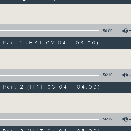
Volume
56:00
art 1 (HKT 02:04 - 03:00)
Volume
輕談淺唱不夜天
聯絡
所有集數
56:10
art 2 (HKT 03:04 - 04:00)
您喜歡這個節目嗎?
Volume
主持人：岑亮、劉沛龍、星怡、余茵娜、張家
56:19