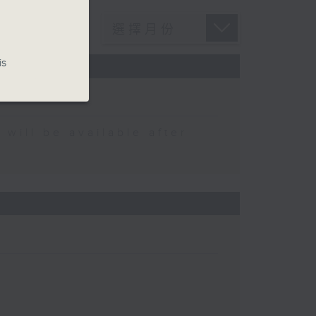
is
 be available after