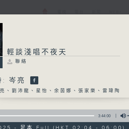
電視
電台
新聞
WEB+
輕談淺唱不夜天
聯絡
: 岑亮
亮、劉沛龍、星怡、余茵娜、張家樂、雷瑋陶
3:44:00
025 - 足本 Full (HKT 02:04 - 06:00)