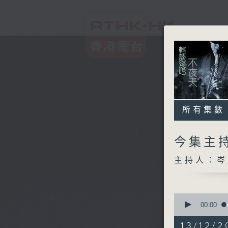
所有集數
今集主持
主持人：岑
0
seconds
00:00
of
3
13/12/2