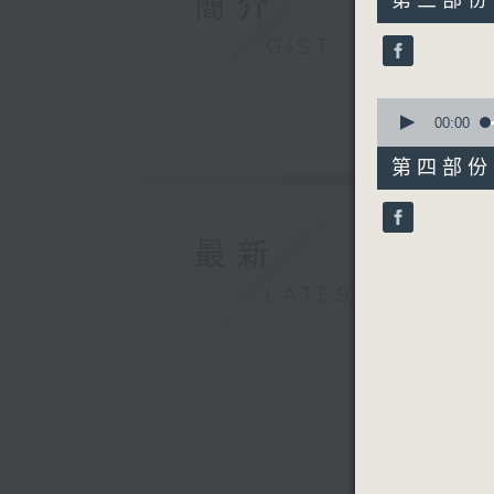
簡介
第三部份 P
minutes,
19
GIST
seconds
90%
0
seconds
00:00
of
56
第四部份 P
minutes,
10
seconds
90%
最新
LATEST