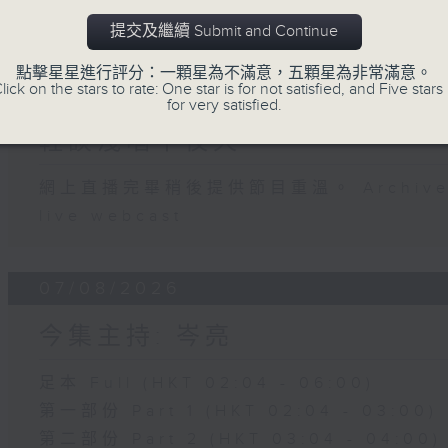
07 - 08
2026
提交及繼續 Submit and Continue
點擊星星進行評分：一顆星為不滿意，五顆星為非常滿意。
lick on the stars to rate: One star is for not satisfied, and Five stars 
08/08/2026
for very satisfied.
輕談淺唱不夜天
網上直播完畢稍後提供節目重溫。 Archive will
live webcast
07/08/2026
今集主持: 岑亮
足本 Full (HKT 02:04 - 06:00)
第一部份 Part 1 (HKT 02:04 - 03:00)
第二部份 Part 2 (HKT 03:04 - 04:00)