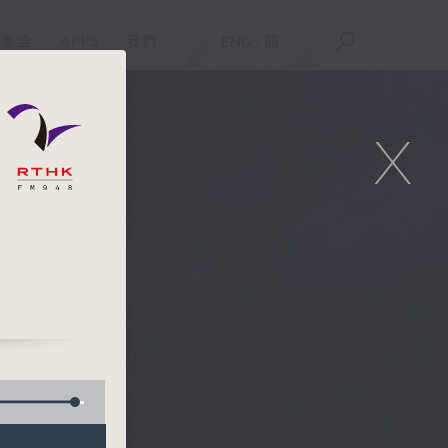
重溫
APPS
我們
ENG
/
簡
X