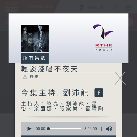
ENG
/
簡
×
全新 RTHK On The Go
取得
一手掌握 RTHK 電台、電視節目
所有集數
輕談淺唱不夜天
X
聯絡
今集主持: 劉沛龍
主持人：岑亮、劉沛龍、星
怡、余茵娜、張家樂、雷瑋陶
0
seconds
00:00
3:44:00
of