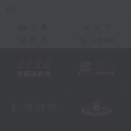
更多 ...
交 通
社 交
聯 絡
公眾回饋