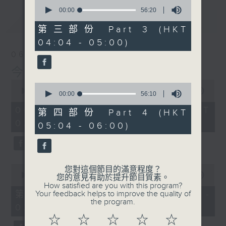
0
seconds
00:00
56:20
of
最新
LATEST
56
第三部份 Part 3 (HKT
minutes,
04:04 - 05:00)
20
seconds
06/08/2026
今集主持: 張家樂
0
0
seconds
00:00
3:43:59
seconds
00:00
56:10
of
of
3
06/08/2026 - 足本 Full (HKT
56
第四部份 Part 4 (HKT
hours,
minutes,
02:04 - 06:00)
43
05:04 - 06:00)
10
minutes,
seconds
59
seconds
0
您對這個節目的滿意程度？
seconds
00:00
56:00
您的意見有助於提升節目質素。
of
How satisfied are you with this program?
56
第一部份 Part 1 (HKT 02:04 -
Your feedback helps to improve the quality of
minutes,
the program.
03:00)
0
seconds
☆
☆
☆
☆
☆