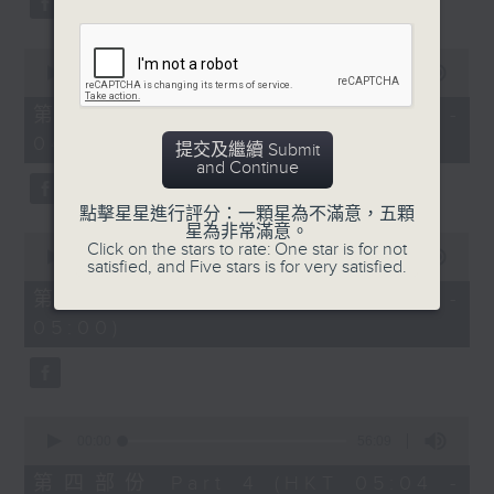
0
seconds
00:00
56:10
of
56
第二部份 Part 2 (HKT 03:04 -
minutes,
04:00)
10
提交及繼續 Submit
seconds
and Continue
點擊星星進行評分：一顆星為不滿意，五顆
星為非常滿意。
0
Click on the stars to rate: One star is for not
seconds
00:00
56:09
satisfied, and Five stars is for very satisfied.
of
56
第三部份 Part 3 (HKT 04:04 -
minutes,
05:00)
9
seconds
0
seconds
00:00
56:09
of
56
第四部份 Part 4 (HKT 05:04 -