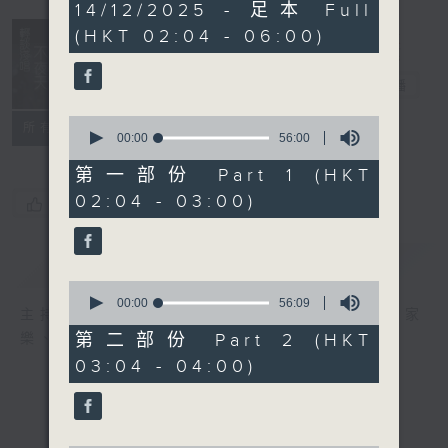
3
14/12/2025 - 足本 Full
hours,
(HKT 02:04 - 06:00)
44
minutes,
0
輕談淺唱不夜天
seconds
電台直播
0
聯絡
所有集數
seconds
00:00
56:00
of
56
第一部份 Part 1 (HKT
minutes,
02:04 - 03:00)
0
您喜歡這個節目嗎?
seconds
簡介
GIST
0
seconds
00:00
56:09
主持人：岑亮、劉沛龍、星怡、余茵娜、張家
of
56
第二部份 Part 2 (HKT
樂、雷瑋陶
minutes,
03:04 - 04:00)
9
seconds