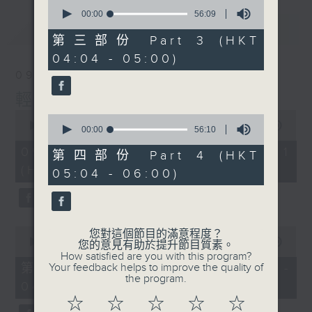
0
seconds
00:00
56:09
of
最新
LATEST
56
第三部份 Part 3 (HKT
minutes,
04:04 - 05:00)
9
seconds
09/08/2026
輕談淺唱不夜天
0
0
seconds
00:00
56:00
seconds
00:00
56:10
of
of
56
09/08/2026 - 第一部份 Part 1
56
第四部份 Part 4 (HKT
minutes,
minutes,
(HKT 02:04 - 03:00)
0
05:04 - 06:00)
10
seconds
seconds
0
您對這個節目的滿意程度？
seconds
00:00
56:00
您的意見有助於提升節目質素。
of
How satisfied are you with this program?
56
第二部份 Part 2 (HKT 03:04 -
Your feedback helps to improve the quality of
minutes,
the program.
04:00)
0
seconds
☆
☆
☆
☆
☆