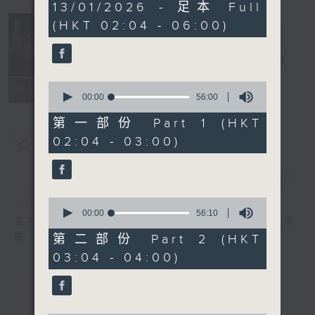
3
13/01/2026 - 足本 Full
hours,
(HKT 02:04 - 06:00)
44
minutes,
0
輕談淺唱不夜天
seconds
電台直播
0
聯絡
所有集數
seconds
00:00
56:00
of
56
第一部份 Part 1 (HKT
minutes,
02:04 - 03:00)
0
您喜歡這個節目嗎?
seconds
簡介
GIST
0
seconds
00:00
56:10
主持人：岑亮、劉沛龍、星怡、余茵娜、張家
of
56
第二部份 Part 2 (HKT
樂、雷瑋陶
minutes,
03:04 - 04:00)
10
seconds