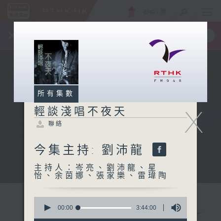
ENG
/
簡
×
全新 RTHK On The Go
取得
一手掌握 RTHK 電台、電視節目
所有集數
X
輕談淺唱不夜天
聯絡
今集主持: 劉沛龍
主持人：岑亮、劉沛龍、星
怡、余茵娜、張家樂、雷瑋陶
0
seconds
00:00
3:44:00
of