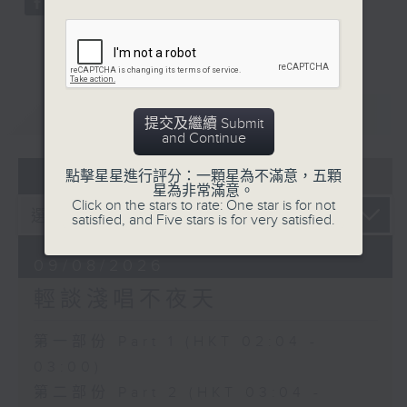
重溫
CATCHUP
提交及繼續 Submit
and Continue
07 - 08
2026
點擊星星進行評分：一顆星為不滿意，五顆
星為非常滿意。
Click on the stars to rate: One star is for not
satisfied, and Five stars is for very satisfied.
09/08/2026
輕談淺唱不夜天
第一部份 Part 1 (HKT 02:04 -
03:00)
第二部份 Part 2 (HKT 03:04 -