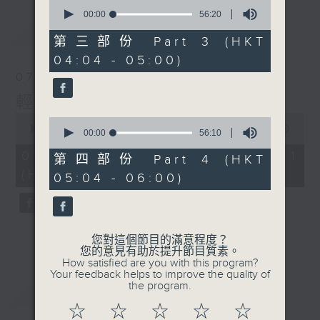
0
seconds
00:00
56:20
of
最新
LATEST
56
第三部份 Part 3 (HKT
minutes,
04:04 - 05:00)
20
seconds
07/08/2026
輕談淺唱不夜天
0
0
seconds
00:00
55:59
seconds
00:00
56:10
of
of
55
07/08/2026 - 第一部份 Part 1
56
第四部份 Part 4 (HKT
minutes,
minutes,
(HKT 02:04 - 03:00)
59
05:04 - 06:00)
10
seconds
seconds
您對這個節目的滿意程度？
您的意見有助於提升節目質素。
How satisfied are you with this program?
Your feedback helps to improve the quality of
the program.
重溫
CATCHUP
☆
☆
☆
☆
☆