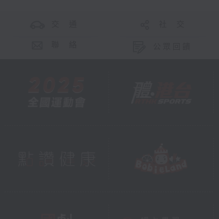
交 通
社 交
聯 絡
公眾回饋