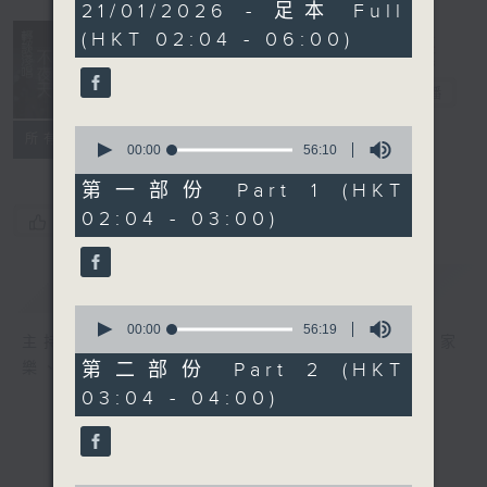
3
21/01/2026 - 足本 Full
hours,
(HKT 02:04 - 06:00)
44
minutes,
0
輕談淺唱不夜天
seconds
電台直播
0
聯絡
所有集數
seconds
00:00
56:10
of
56
第一部份 Part 1 (HKT
minutes,
02:04 - 03:00)
10
您喜歡這個節目嗎?
seconds
簡介
GIST
0
seconds
00:00
56:19
主持人：岑亮、劉沛龍、星怡、余茵娜、張家
of
56
第二部份 Part 2 (HKT
樂、雷瑋陶
minutes,
03:04 - 04:00)
19
seconds