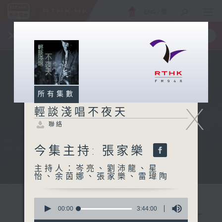
ENG
/
簡
×
全新 RTHK On The Go
取得
一手掌握 RTHK 電台、電視節目
所有集數
X
輕談淺唱不夜天
聯絡
今集主持: 張家樂
主持人：岑亮、劉沛龍、星
怡、余茵娜、張家樂、雷瑋陶
0
seconds
00:00
3:44:00
of