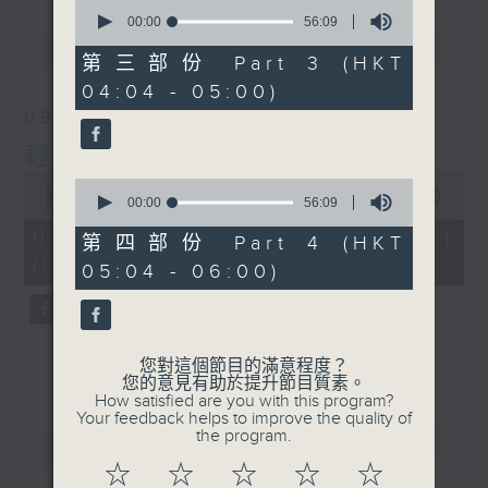
0
seconds
00:00
56:09
of
最新
LATEST
56
第三部份 Part 3 (HKT
minutes,
04:04 - 05:00)
9
seconds
09/08/2026
輕談淺唱不夜天
0
0
seconds
00:00
56:00
seconds
00:00
56:09
of
of
56
09/08/2026 - 第一部份 Part 1
56
第四部份 Part 4 (HKT
minutes,
minutes,
(HKT 02:04 - 03:00)
0
05:04 - 06:00)
9
seconds
seconds
您對這個節目的滿意程度？
您的意見有助於提升節目質素。
How satisfied are you with this program?
Your feedback helps to improve the quality of
the program.
重溫
CATCHUP
☆
☆
☆
☆
☆