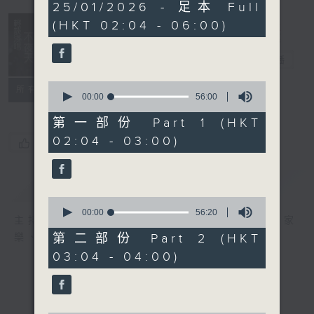
3
25/01/2026 - 足本 Full
hours,
(HKT 02:04 - 06:00)
43
minutes,
59
輕談淺唱不夜天
seconds
電台直播
0
聯絡
所有集數
seconds
00:00
56:00
of
56
第一部份 Part 1 (HKT
minutes,
02:04 - 03:00)
0
您喜歡這個節目嗎?
seconds
簡介
GIST
0
seconds
00:00
56:20
主持人：岑亮、劉沛龍、星怡、余茵娜、張家
of
56
第二部份 Part 2 (HKT
樂、雷瑋陶
minutes,
03:04 - 04:00)
20
seconds