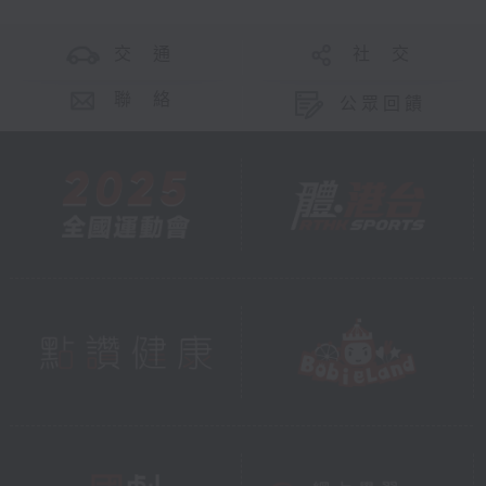
交 通
社 交
聯 絡
公眾回饋