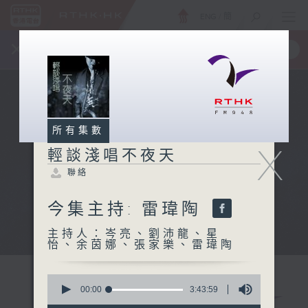
ENG
/
簡
×
全新 RTHK On The Go
取得
一手掌握 RTHK 電台、電視節目
所有集數
X
輕談淺唱不夜天
聯絡
今集主持: 雷瑋陶
主持人：岑亮、劉沛龍、星
怡、余茵娜、張家樂、雷瑋陶
0
seconds
00:00
3:43:59
of