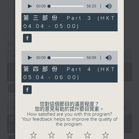
0
seconds
00:00
56:20
of
最新
LATEST
56
第三部份 Part 3 (HKT
minutes,
04:04 - 05:00)
20
seconds
09/08/2026
輕談淺唱不夜天
0
0
seconds
00:00
3:44:00
seconds
00:00
56:09
of
of
3
09/08/2026 - 足本 Full (HKT
56
第四部份 Part 4 (HKT
hours,
minutes,
02:04 - 06:00)
44
05:04 - 06:00)
9
minutes,
seconds
0
seconds
0
您對這個節目的滿意程度？
seconds
00:00
56:10
您的意見有助於提升節目質素。
of
How satisfied are you with this program?
56
第一部份 Part 1 (HKT 02:04 -
Your feedback helps to improve the quality of
minutes,
the program.
03:00)
10
seconds
☆
☆
☆
☆
☆