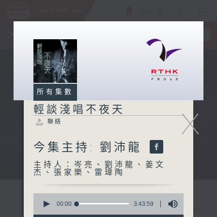
ENG
/
簡
×
全新 RTHK On The Go
取得
一手掌握 RTHK 電台、電視節目
所有集數
輕談淺唱不夜天
X
聯絡
今集主持: 劉沛龍
主持人：岑亮、劉沛龍、姜文
杰、張家樂、雷瑋陶
0
seconds
00:00
3:43:59
of