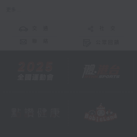
更多 ...
交 通
社 交
聯 絡
公眾回饋