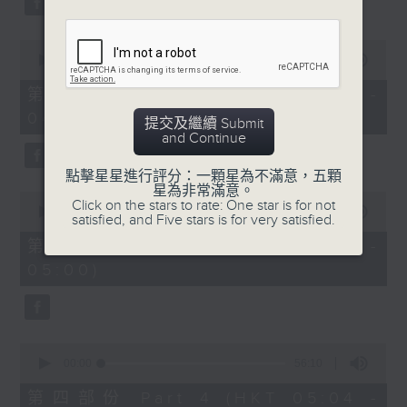
0
seconds
00:00
56:19
of
56
第二部份 Part 2 (HKT 03:04 -
minutes,
04:00)
19
提交及繼續 Submit
seconds
and Continue
點擊星星進行評分：一顆星為不滿意，五顆
星為非常滿意。
0
Click on the stars to rate: One star is for not
seconds
00:00
56:19
satisfied, and Five stars is for very satisfied.
of
56
第三部份 Part 3 (HKT 04:04 -
minutes,
05:00)
19
seconds
0
seconds
00:00
56:10
of
56
第四部份 Part 4 (HKT 05:04 -