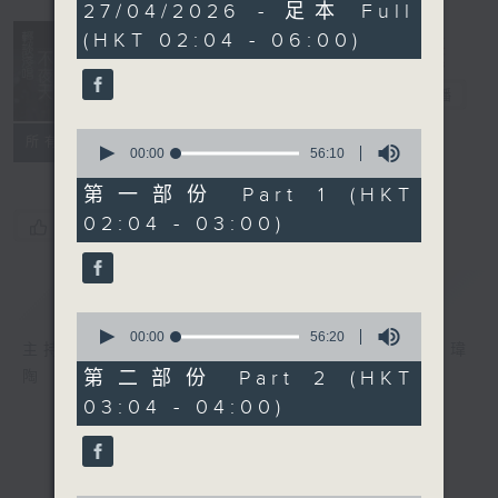
3
27/04/2026 - 足本 Full
hours,
(HKT 02:04 - 06:00)
43
minutes,
59
輕談淺唱不夜天
seconds
電台直播
0
聯絡
所有集數
seconds
00:00
56:10
of
56
第一部份 Part 1 (HKT
minutes,
02:04 - 03:00)
10
您喜歡這個節目嗎?
seconds
簡介
GIST
0
seconds
00:00
56:20
主持人：岑亮、劉沛龍、姜文杰、張家樂、雷瑋
of
56
第二部份 Part 2 (HKT
陶
minutes,
03:04 - 04:00)
20
seconds