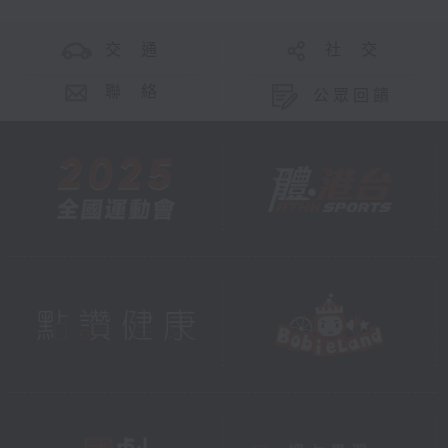
交 通
社 交
聯 絡
公眾回饋