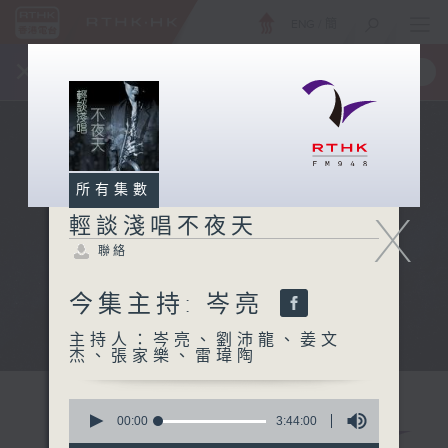
ENG
/
簡
×
全新 RTHK On The Go
取得
一手掌握 RTHK 電台、電視節目
所有集數
X
輕談淺唱不夜天
聯絡
今集主持: 岑亮
主持人：岑亮、劉沛龍、姜文
杰、張家樂、雷瑋陶
0
seconds
00:00
3:44:00
of