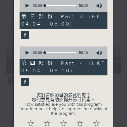
0
seconds
00:00
56:20
of
最新
LATEST
56
第三部份 Part 3 (HKT
minutes,
04:04 - 05:00)
20
seconds
07/08/2026
輕談淺唱不夜天
0
0
seconds
00:00
55:59
seconds
00:00
56:10
of
of
55
07/08/2026 - 第一部份 Part 1
56
第四部份 Part 4 (HKT
minutes,
minutes,
(HKT 02:04 - 03:00)
59
05:04 - 06:00)
10
seconds
seconds
您對這個節目的滿意程度？
您的意見有助於提升節目質素。
How satisfied are you with this program?
Your feedback helps to improve the quality of
the program.
重溫
CATCHUP
☆
☆
☆
☆
☆