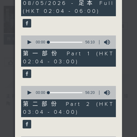
3
08/05/2026 - 足本 Full
hours,
(HKT 02:04 - 06:00)
44
minutes,
0
輕談淺唱不夜天
seconds
電台直播
0
聯絡
所有集數
seconds
00:00
56:10
of
56
第一部份 Part 1 (HKT
minutes,
02:04 - 03:00)
10
您喜歡這個節目嗎?
seconds
簡介
GIST
0
seconds
00:00
56:20
主持人：岑亮、劉沛龍、姜文杰、張家樂、雷瑋
of
56
第二部份 Part 2 (HKT
陶
minutes,
03:04 - 04:00)
20
seconds