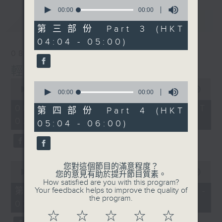
0
seconds
00:00
00:00
of
最新
LATEST
0
第三部份 Part 3 (HKT
seconds
04:04 - 05:00)
08/08/2026
輕談淺唱不夜天
0
0
seconds
00:00
3:44:00
seconds
00:00
00:00
of
of
3
08/08/2026 - 足本 Full (HKT
0
第四部份 Part 4 (HKT
hours,
seconds
02:04 - 06:00)
44
05:04 - 06:00)
minutes,
0
seconds
0
您對這個節目的滿意程度？
seconds
00:00
56:10
您的意見有助於提升節目質素。
of
How satisfied are you with this program?
56
第一部份 Part 1 (HKT 02:04 -
Your feedback helps to improve the quality of
minutes,
the program.
03:00)
10
seconds
☆
☆
☆
☆
☆