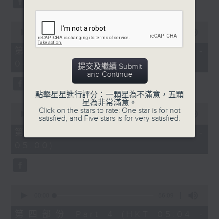
0
seconds
00:00
56:19
of
56
第二部份 Part 2 (HKT 03:04 -
minutes,
04:00)
19
提交及繼續 Submit
seconds
and Continue
點擊星星進行評分：一顆星為不滿意，五顆
星為非常滿意。
0
Click on the stars to rate: One star is for not
seconds
00:00
56:20
satisfied, and Five stars is for very satisfied.
of
56
第三部份 Part 3 (HKT 04:04 -
minutes,
05:00)
20
seconds
0
seconds
00:00
56:09
of
56
第四部份 Part 4 (HKT 05:04 -