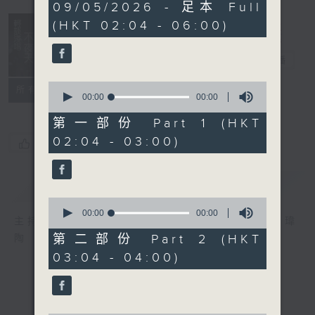
0
09/05/2026 - 足本 Full
seconds
(HKT 02:04 - 06:00)
輕談淺唱不夜天
電台直播
0
聯絡
所有集數
seconds
00:00
00:00
of
0
第一部份 Part 1 (HKT
seconds
02:04 - 03:00)
您喜歡這個節目嗎?
簡介
GIST
0
seconds
00:00
00:00
主持人：岑亮、劉沛龍、姜文杰、張家樂、雷瑋
of
0
第二部份 Part 2 (HKT
陶
seconds
03:04 - 04:00)