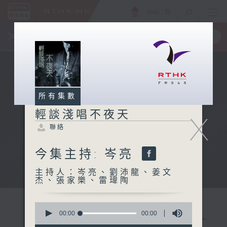
ENG
/
簡
×
全新 RTHK On The Go
取得
一手掌握 RTHK 電台、電視節目
所有集數
輕談淺唱不夜天
X
聯絡
今集主持: 岑亮
主持人：岑亮、劉沛龍、姜文
杰、張家樂、雷瑋陶
0
seconds
00:00
00:00
of