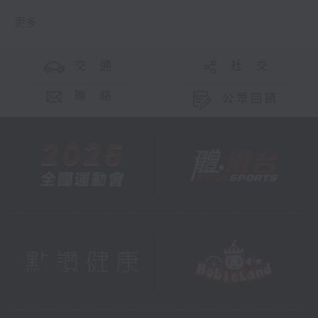
更多 ...
交 通
社 交
聯 絡
公眾回饋