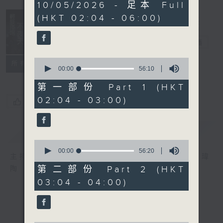
3
10/05/2026 - 足本 Full
hours,
(HKT 02:04 - 06:00)
44
minutes,
0
輕談淺唱不夜天
seconds
電台直播
0
聯絡
所有集數
seconds
00:00
56:10
of
56
第一部份 Part 1 (HKT
minutes,
02:04 - 03:00)
10
您喜歡這個節目嗎?
seconds
簡介
GIST
0
seconds
00:00
56:20
主持人：岑亮、劉沛龍、姜文杰、張家樂、雷瑋
of
56
第二部份 Part 2 (HKT
陶
minutes,
03:04 - 04:00)
20
seconds