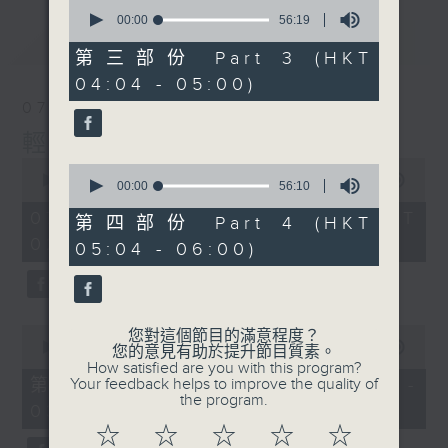
0
seconds
00:00
56:19
of
最新
LATEST
56
第三部份 Part 3 (HKT
minutes,
04:04 - 05:00)
19
seconds
07/08/2026
輕談淺唱不夜天
0
0
seconds
00:00
3:43:59
seconds
00:00
56:10
of
of
3
07/08/2026 - 足本 Full (HKT
56
第四部份 Part 4 (HKT
hours,
minutes,
02:04 - 06:00)
43
05:04 - 06:00)
10
minutes,
seconds
59
seconds
0
您對這個節目的滿意程度？
seconds
00:00
56:00
您的意見有助於提升節目質素。
of
How satisfied are you with this program?
56
第一部份 Part 1 (HKT 02:04 -
Your feedback helps to improve the quality of
minutes,
the program.
03:00)
0
seconds
☆
☆
☆
☆
☆