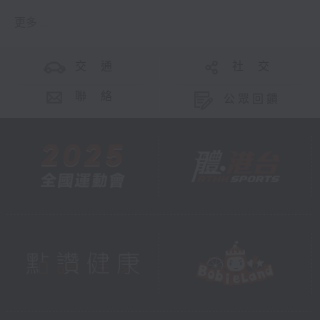
更多 ...
交 通
社 交
聯 絡
公眾回饋