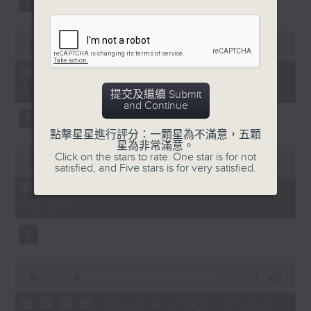
0
seconds
00:00
56:10
of
56
第二部份 Part 2 (HKT 03:04 -
minutes,
04:00)
10
提交及繼續 Submit
seconds
and Continue
點擊星星進行評分：一顆星為不滿意，五顆
星為非常滿意。
0
Click on the stars to rate: One star is for not
seconds
00:00
56:10
satisfied, and Five stars is for very satisfied.
of
56
第三部份 Part 3 (HKT 04:04 -
minutes,
05:00)
10
seconds
0
seconds
00:00
56:09
of
56
第四部份 Part 4 (HKT 05:04 -