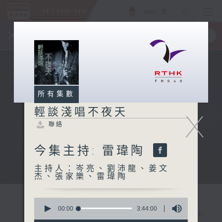
ENG
/
簡
×
全新 RTHK On The Go
取得
一手掌握 RTHK 電台、電視節目
所有集數
輕談淺唱不夜天
X
聯絡
今集主持: 雷瑋陶
主持人：岑亮、劉沛龍、姜文
杰、張家樂、雷瑋陶
0
seconds
00:00
3:44:00
of