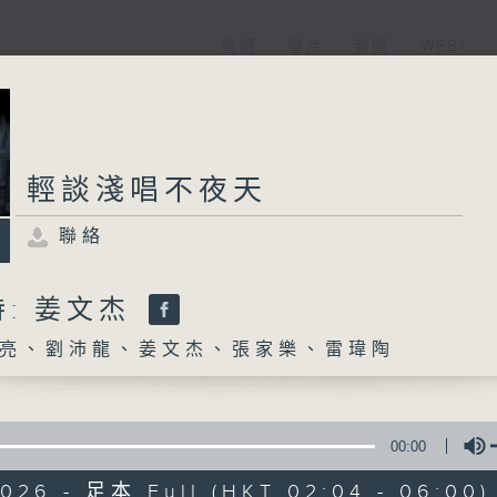
電視
電台
新聞
WEB+
輕談淺唱不夜天
聯絡
: 姜文杰
亮、劉沛龍、姜文杰、張家樂、雷瑋陶
00:00
2026 - 足本 Full (HKT 02:04 - 06:00)