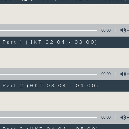
Volume
00:00
art 1 (HKT 02:04 - 03:00)
Volume
輕談淺唱不夜天
聯絡
所有集數
00:00
art 2 (HKT 03:04 - 04:00)
Volume
您喜歡這個節目嗎?
主持人：岑亮、劉沛龍、姜文杰、張家樂、雷
00:00