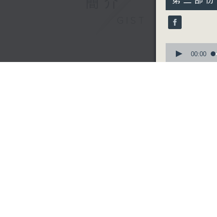
簡介
第三部份 P
seconds
90%
GIST
0
seconds
00:00
of
0
第四部份 P
seconds
90%
最新
LATEST