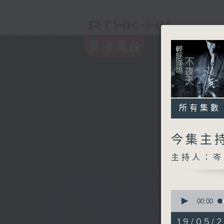
所有集數
今集主持
主持人：岑
0
seconds
00:00
of
0
19/05/