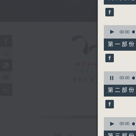
seconds
90%
0
seconds
00:00
of
0
第一部份 P
seconds
90%
0
seconds
00:00
電台直播
of
0
第二部份 P
seconds
90%
0
seconds
00:00
of
0