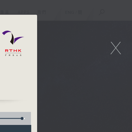
重溫
APPS
我們
ENG
/
簡
X