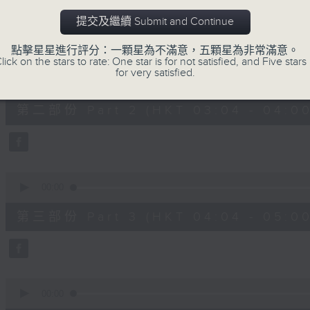
第一部份 Part 1 (HKT 02:04 - 03:00
minutes,
0
提交及繼續 Submit and Continue
seconds
Volume
90%
點擊星星進行評分：一顆星為不滿意，五顆星為非常滿意。
lick on the stars to rate: One star is for not satisfied, and Five stars 
0
for very satisfied.
seconds
00:00
of
56
第二部份 Part 2 (HKT 03:04 - 04:00
minutes,
10
seconds
Volume
90%
0
seconds
00:00
of
56
第三部份 Part 3 (HKT 04:04 - 05:00
minutes,
10
seconds
Volume
90%
0
seconds
00:00
of