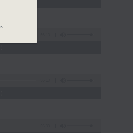
)
is
56:10
)
56:10
)
56:09