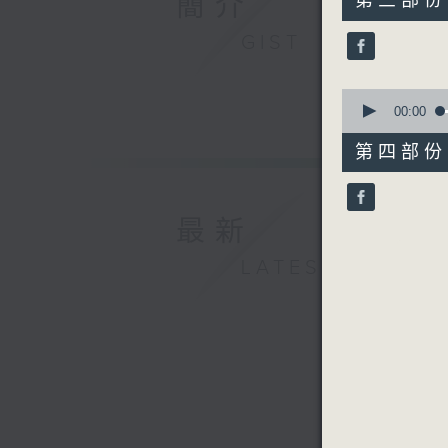
簡介
第三部份 P
minutes,
10
GIST
seconds
90%
0
seconds
00:00
of
56
第四部份 P
minutes,
9
seconds
90%
最新
LATEST