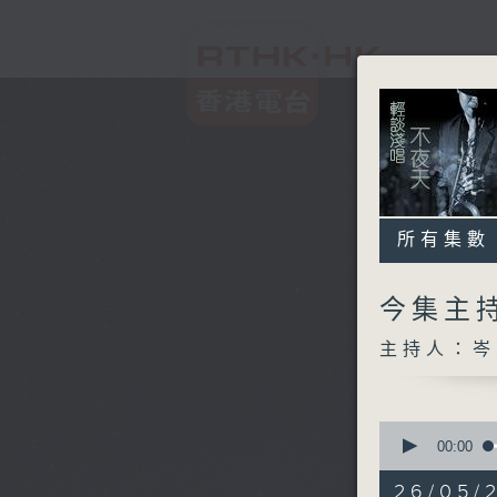
所有集數
今集主持
主持人：岑
0
seconds
00:00
of
3
26/05/