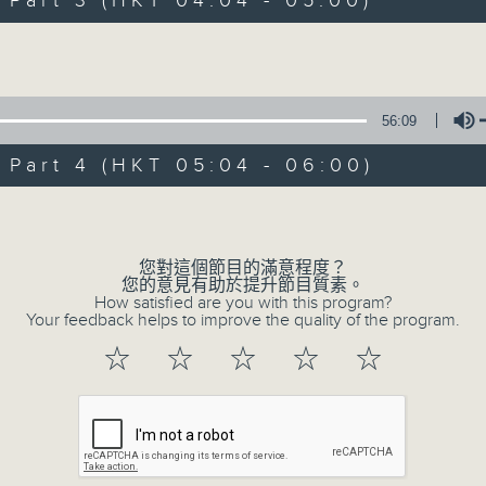
art 3 (HKT 04:04 - 05:00)
Volume
56:09
art 4 (HKT 05:04 - 06:00)
07/08/2026
Volume
今集主持: 岑亮
0
您對這個節目的滿意程度？
seconds
00:00
您的意見有助於提升節目質素。
of
How satisfied are you with this program?
3
Your feedback helps to improve the quality of the program.
07/08/2026 - 足本 Full (HKT 02:04
hours,
43
☆
☆
☆
☆
☆
minutes,
59
seconds
Volume
90%
0
seconds
00:00
of
56