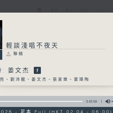
電視
電台
新聞
WEB+
輕談淺唱不夜天
聯絡
: 姜文杰
亮、劉沛龍、姜文杰、張家樂、雷瑋陶
3:43:59
2026 - 足本 Full (HKT 02:04 - 06:00)