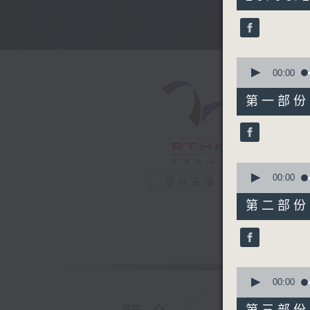
hours,
43
minutes,
59
seconds
90%
0
seconds
00:00
of
56
第一部份 P
minutes,
10
seconds
90%
0
seconds
00:00
電台直播
of
56
第二部份 P
minutes,
20
seconds
90%
0
seconds
00:00
of
56