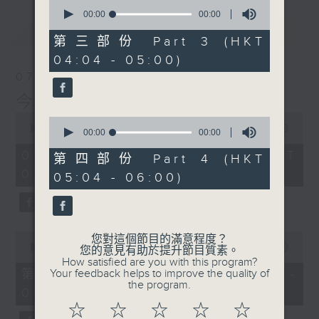
0
seconds
00:00
00:00
of
最新
LATEST
0
第三部份 Part 3 (HKT
seconds
04:04 - 05:00)
07/08/2026
今集主持: 岑亮
0
0
seconds
00:00
3:43:59
seconds
00:00
00:00
of
of
3
07/08/2026 - 足本 Full (HKT
0
第四部份 Part 4 (HKT
hours,
seconds
02:04 - 06:00)
43
05:04 - 06:00)
minutes,
59
seconds
0
您對這個節目的滿意程度？
seconds
00:00
56:00
您的意見有助於提升節目質素。
of
How satisfied are you with this program?
56
第一部份 Part 1 (HKT 02:04 -
Your feedback helps to improve the quality of
minutes,
the program.
03:00)
0
seconds
☆
☆
☆
☆
☆