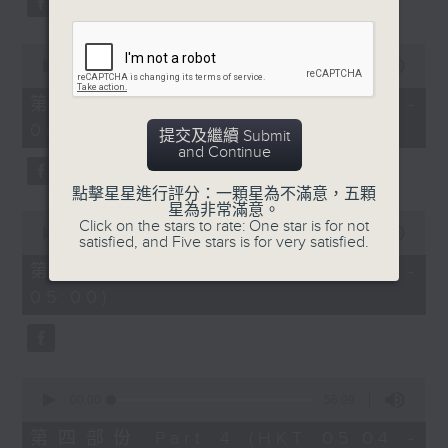
0
seconds
00:00
56:10
of
56
第二部份 Part 2 (HKT 03:04 -
minutes,
04:00)
10
提交及繼續 Submit
seconds
and Continue
點擊星星進行評分：一顆星為不滿意，五顆
星為非常滿意。
0
Click on the stars to rate: One star is for not
seconds
00:00
56:10
satisfied, and Five stars is for very satisfied.
of
56
第三部份 Part 3 (HKT 04:04 -
minutes,
05:00)
10
seconds
0
seconds
00:00
56:09
of
56
第四部份 Part 4 (HKT 05:04 -