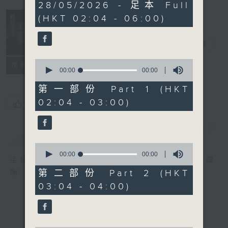
0
28/05/2026 - 足本 Full
seconds
(HKT 02:04 - 06:00)
輕談淺唱不夜天
電台直播
0
聯絡
所有集數
seconds
00:00
00:00
of
0
第一部份 Part 1 (HKT
seconds
02:04 - 03:00)
您喜歡這個節目嗎?
簡介
GIST
0
seconds
00:00
00:00
主持人：岑亮、劉沛龍、姜文杰、張家樂、雷瑋
of
0
第二部份 Part 2 (HKT
陶
seconds
03:04 - 04:00)