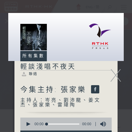
ENG
/
簡
×
全新 RTHK On The Go
取得
一手掌握 RTHK 電台、電視節目
所有集數
輕談淺唱不夜天
X
聯絡
今集主持: 張家樂
主持人：岑亮、劉沛龍、姜文
杰、張家樂、雷瑋陶
0
seconds
00:00
00:00
of