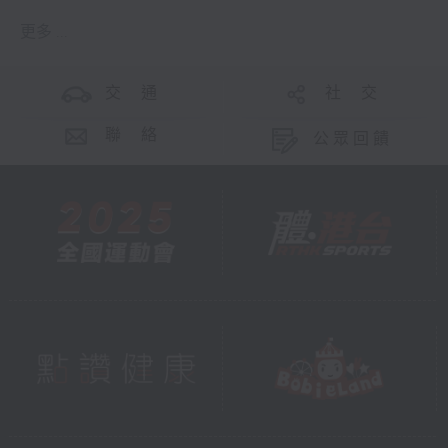
更多 ...
交 通
社 交
聯 絡
公眾回饋