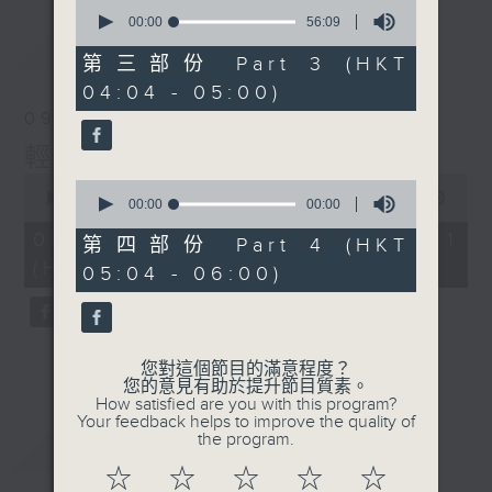
0
seconds
00:00
56:09
of
最新
LATEST
56
第三部份 Part 3 (HKT
minutes,
04:04 - 05:00)
9
seconds
09/08/2026
輕談淺唱不夜天
0
0
seconds
00:00
56:00
seconds
00:00
00:00
of
of
56
09/08/2026 - 第一部份 Part 1
0
第四部份 Part 4 (HKT
minutes,
seconds
(HKT 02:04 - 03:00)
0
05:04 - 06:00)
seconds
您對這個節目的滿意程度？
您的意見有助於提升節目質素。
How satisfied are you with this program?
Your feedback helps to improve the quality of
the program.
重溫
CATCHUP
☆
☆
☆
☆
☆