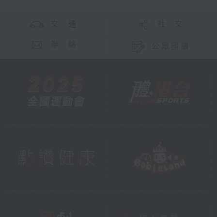
交 通
社 交
聯 絡
公眾回饋