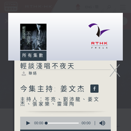
ENG
/
簡
×
全新 RTHK On The Go
取得
一手掌握 RTHK 電台、電視節目
所有集數
X
輕談淺唱不夜天
聯絡
今集主持: 姜文杰
主持人：岑亮、劉沛龍、姜文
杰、張家樂、雷瑋陶
0
seconds
00:00
00:00
of