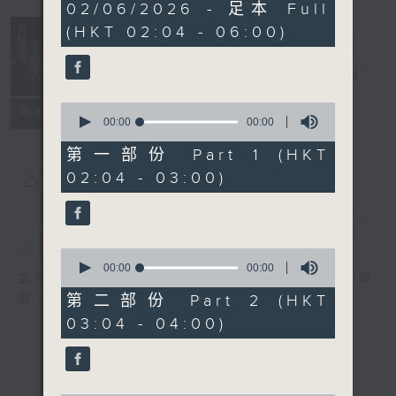
0
02/06/2026 - 足本 Full
seconds
(HKT 02:04 - 06:00)
輕談淺唱不夜天
電台直播
0
聯絡
所有集數
seconds
00:00
00:00
of
0
第一部份 Part 1 (HKT
seconds
02:04 - 03:00)
您喜歡這個節目嗎?
簡介
GIST
0
seconds
00:00
00:00
主持人：岑亮、劉沛龍、姜文杰、張家樂、雷瑋
of
0
第二部份 Part 2 (HKT
陶
seconds
03:04 - 04:00)