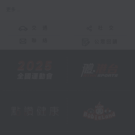
更多 ...
交 通
社 交
聯 絡
公眾回饋