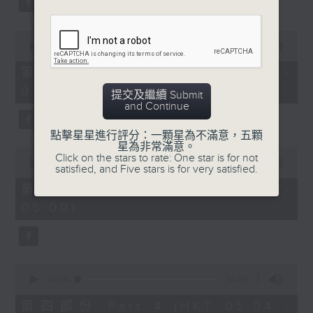
0
seconds
00:00
56:19
of
56
第二部份 Part 2 (HKT 03:04 -
minutes,
04:00)
19
提交及繼續 Submit
seconds
and Continue
點擊星星進行評分：一顆星為不滿意，五顆
星為非常滿意。
0
Click on the stars to rate: One star is for not
seconds
00:00
56:10
satisfied, and Five stars is for very satisfied.
of
56
第三部份 Part 3 (HKT 04:04 -
minutes,
05:00)
10
seconds
0
seconds
00:00
56:09
of
56
第四部份 Part 4 (HKT 05:04 -