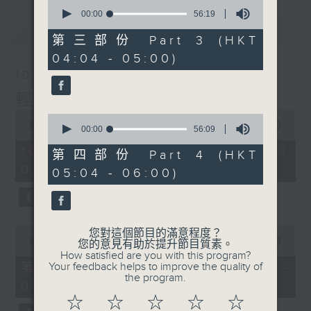
0
seconds
00:00
56:19
of
最新
LATEST
56
第三部份 Part 3 (HKT
minutes,
04:04 - 05:00)
19
seconds
10/08/2026
輕談淺唱不夜天
0
0
seconds
00:00
3:43:59
seconds
00:00
56:09
of
of
3
10/08/2026 - 足本 Full (HKT
56
第四部份 Part 4 (HKT
hours,
minutes,
02:04 - 06:00)
43
05:04 - 06:00)
9
minutes,
seconds
59
seconds
0
您對這個節目的滿意程度？
seconds
00:00
56:10
您的意見有助於提升節目質素。
of
How satisfied are you with this program?
56
第一部份 Part 1 (HKT 02:04 -
Your feedback helps to improve the quality of
minutes,
the program.
03:00)
10
seconds
☆
☆
☆
☆
☆