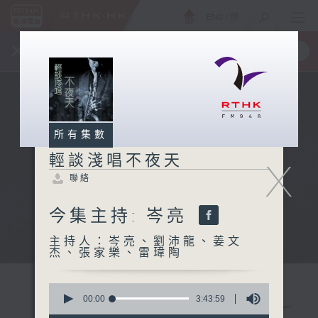
ENG
/
簡
×
全新 RTHK On The Go
取得
一手掌握 RTHK 電台、電視節目
所有集數
輕談淺唱不夜天
X
聯絡
今集主持: 岑亮
主持人：岑亮、劉沛龍、姜文
杰、張家樂、雷瑋陶
0
seconds
00:00
3:43:59
of