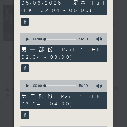
3
05/06/2026 - 足本 Full
hours,
(HKT 02:04 - 06:00)
43
minutes,
59
輕談淺唱不夜天
seconds
電台直播
0
聯絡
所有集數
seconds
00:00
56:10
of
56
第一部份 Part 1 (HKT
minutes,
02:04 - 03:00)
10
您喜歡這個節目嗎?
seconds
簡介
GIST
0
seconds
00:00
56:19
主持人：岑亮、劉沛龍、姜文杰、張家樂、雷瑋
of
56
第二部份 Part 2 (HKT
陶
minutes,
03:04 - 04:00)
19
seconds