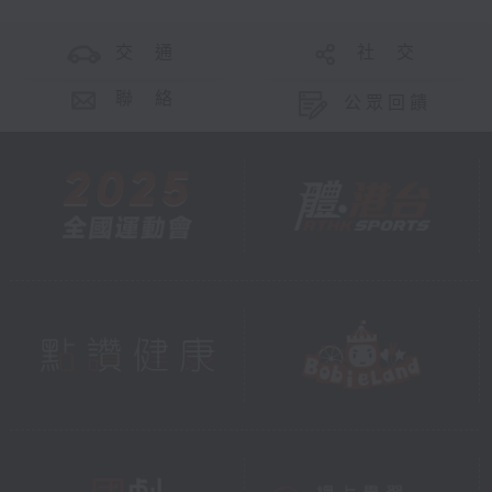
交 通
社 交
聯 絡
公眾回饋