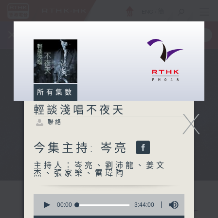
ENG
/
簡
×
全新 RTHK On The Go
取得
一手掌握 RTHK 電台、電視節目
所有集數
輕談淺唱不夜天
X
聯絡
今集主持: 岑亮
主持人：岑亮、劉沛龍、姜文
杰、張家樂、雷瑋陶
0
seconds
00:00
3:44:00
of