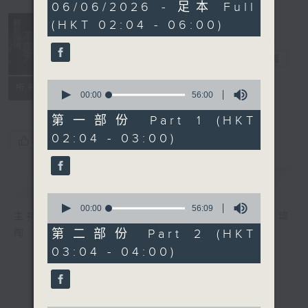
3
06/06/2026 - 足本 Full
hours,
(HKT 02:04 - 06:00)
44
minutes,
0
輕談淺唱不夜天
seconds
電台直播
0
聯絡
所有集數
seconds
00:00
56:00
of
56
第一部份 Part 1 (HKT
minutes,
02:04 - 03:00)
0
您喜歡這個節目嗎?
seconds
簡介
GIST
0
seconds
00:00
56:09
主持人：岑亮、劉沛龍、姜文杰、張家樂、雷瑋
of
56
第二部份 Part 2 (HKT
陶
minutes,
03:04 - 04:00)
9
seconds