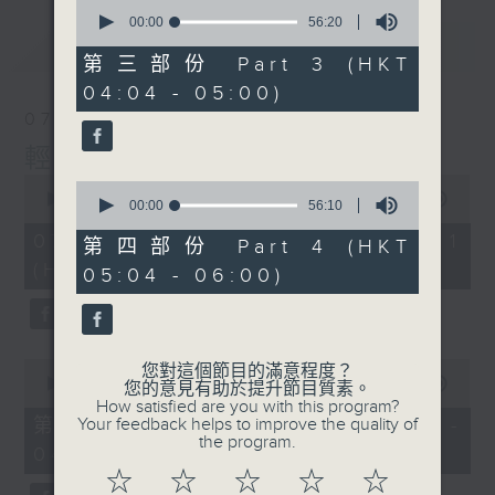
0
seconds
00:00
56:20
of
最新
LATEST
56
第三部份 Part 3 (HKT
minutes,
04:04 - 05:00)
20
seconds
07/08/2026
輕談淺唱不夜天
0
0
seconds
00:00
55:59
seconds
00:00
56:10
of
of
55
07/08/2026 - 第一部份 Part 1
56
第四部份 Part 4 (HKT
minutes,
minutes,
(HKT 02:04 - 03:00)
59
05:04 - 06:00)
10
seconds
seconds
0
您對這個節目的滿意程度？
seconds
00:00
55:59
您的意見有助於提升節目質素。
of
How satisfied are you with this program?
55
第二部份 Part 2 (HKT 03:04 -
Your feedback helps to improve the quality of
minutes,
the program.
04:00)
59
seconds
☆
☆
☆
☆
☆