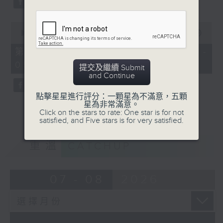
0
seconds
00:00
55:59
of
55
第三部份 Part 3 (HKT 04:04 -
minutes,
05:00)
59
提交及繼續 Submit
seconds
and Continue
點擊星星進行評分：一顆星為不滿意，五顆
星為非常滿意。
Click on the stars to rate: One star is for not
satisfied, and Five stars is for very satisfied.
重溫
CATCHUP
07 - 08
2026