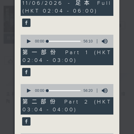
3
11/06/2026 - 足本 Full
hours,
(HKT 02:04 - 06:00)
44
minutes,
0
輕談淺唱不夜天
seconds
電台直播
0
聯絡
所有集數
seconds
00:00
56:10
of
56
第一部份 Part 1 (HKT
minutes,
02:04 - 03:00)
10
您喜歡這個節目嗎?
seconds
簡介
GIST
0
seconds
00:00
56:20
主持人：岑亮、劉沛龍、姜文杰、張家樂、雷瑋
of
56
第二部份 Part 2 (HKT
陶
minutes,
03:04 - 04:00)
20
seconds