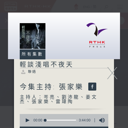
ENG
/
簡
×
全新 RTHK On The Go
取得
一手掌握 RTHK 電台、電視節目
所有集數
輕談淺唱不夜天
X
聯絡
今集主持: 張家樂
主持人：岑亮、劉沛龍、姜文
杰、張家樂、雷瑋陶
0
seconds
00:00
3:44:00
of