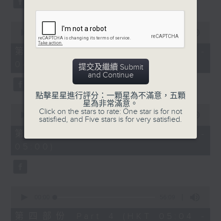
0
seconds
00:00
56:10
of
56
第二部份 Part 2 (HKT 03:04 -
minutes,
04:00)
10
提交及繼續 Submit
seconds
and Continue
點擊星星進行評分：一顆星為不滿意，五顆
星為非常滿意。
0
Click on the stars to rate: One star is for not
seconds
00:00
56:09
satisfied, and Five stars is for very satisfied.
of
56
第三部份 Part 3 (HKT 04:04 -
minutes,
05:00)
9
seconds
0
seconds
00:00
56:09
of
56
第四部份 Part 4 (HKT 05:04 -