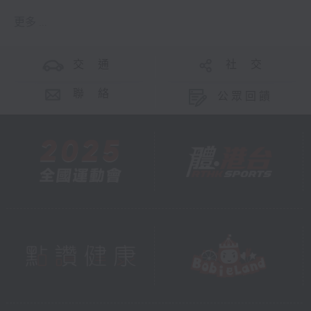
更多 ...
交 通
社 交
聯 絡
公眾回饋