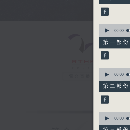
hours,
43
minutes,
59
seconds
90%
0
seconds
00:00
of
56
第一部份 P
minutes,
0
seconds
90%
0
seconds
00:00
電台直播
of
56
第二部份 P
minutes,
10
seconds
90%
0
seconds
00:00
of
56