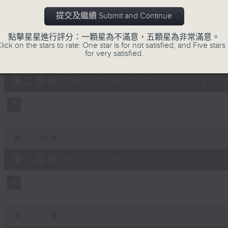
第一部份 Part 1 (HKT 02:04 - 03:00
minutes,
0
提交及繼續 Submit and Continue
seconds
Volume
90%
點擊星星進行評分：一顆星為不滿意，五顆星為非常滿意。
lick on the stars to rate: One star is for not satisfied, and Five stars 
0
for very satisfied.
seconds
00:00
of
56
第二部份 Part 2 (HKT 03:04 - 04:00
minutes,
10
seconds
Volume
90%
0
seconds
00:00
of
56
第三部份 Part 3 (HKT 04:04 - 05:00
minutes,
10
seconds
Volume
90%
0
seconds
00:00
of