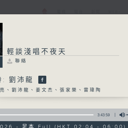
電視
電台
新聞
WEB+
輕談淺唱不夜天
聯絡
: 劉沛龍
亮、劉沛龍、姜文杰、張家樂、雷瑋陶
3:43:59
2026 - 足本 Full (HKT 02:04 - 06:00)