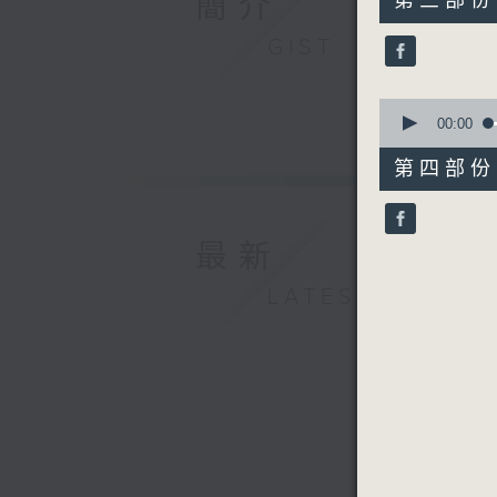
簡介
第三部份 P
minutes,
9
GIST
seconds
90%
0
seconds
00:00
of
56
第四部份 P
minutes,
9
seconds
90%
最新
LATEST