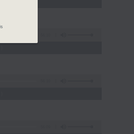
)
is
56:10
)
56:10
)
56:09