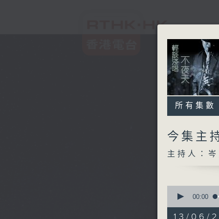
所有集數
今集主持
主持人：岑
0
seconds
00:00
of
3
13/06/