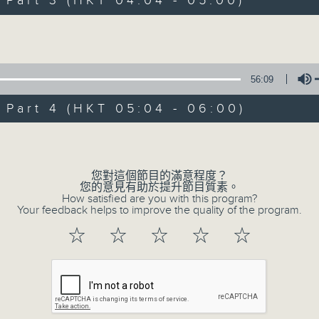
art 3 (HKT 04:04 - 05:00)
Volume
56:09
art 4 (HKT 05:04 - 06:00)
07/08/2026
Volume
今集主持: 岑亮
0
您對這個節目的滿意程度？
seconds
00:00
您的意見有助於提升節目質素。
of
How satisfied are you with this program?
3
Your feedback helps to improve the quality of the program.
07/08/2026 - 足本 Full (HKT 02:04
hours,
43
☆
☆
☆
☆
☆
minutes,
59
seconds
Volume
90%
0
seconds
00:00
of
56