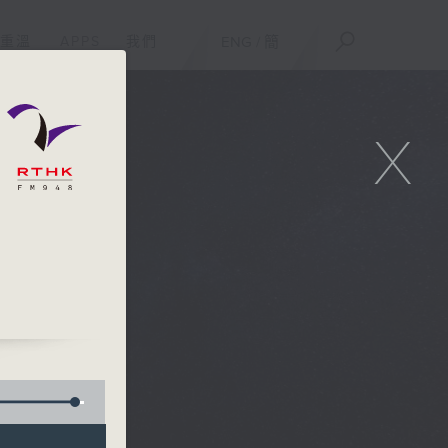
重溫
APPS
我們
ENG
/
簡
X