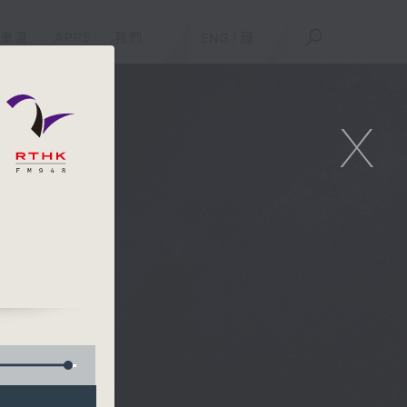
重溫
APPS
我們
ENG
/
簡
X