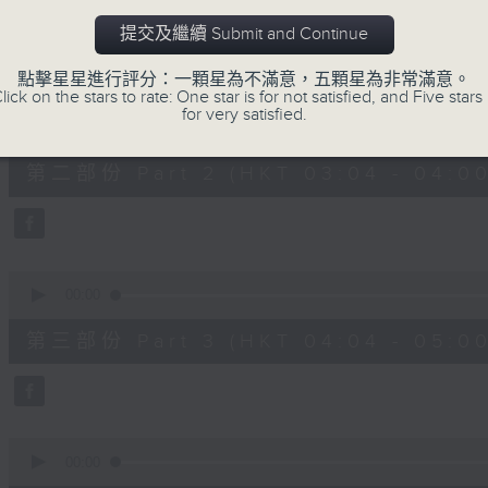
第一部份 Part 1 (HKT 02:04 - 03:00
minutes,
0
提交及繼續 Submit and Continue
seconds
Volume
90%
點擊星星進行評分：一顆星為不滿意，五顆星為非常滿意。
lick on the stars to rate: One star is for not satisfied, and Five stars 
0
for very satisfied.
seconds
00:00
of
56
第二部份 Part 2 (HKT 03:04 - 04:00
minutes,
10
seconds
Volume
90%
0
seconds
00:00
of
56
第三部份 Part 3 (HKT 04:04 - 05:00
minutes,
9
seconds
Volume
90%
0
seconds
00:00
of