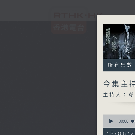
所有集數
今集主持
主持人：岑
0
seconds
00:00
of
3
15/06/