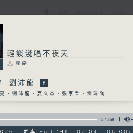
電視
電台
新聞
WEB+
輕談淺唱不夜天
聯絡
: 劉沛龍
亮、劉沛龍、姜文杰、張家樂、雷瑋陶
3:43:59
2026 - 足本 Full (HKT 02:04 - 06:00)