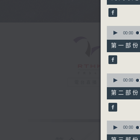
hours,
43
minutes,
59
seconds
90%
0
seconds
00:00
of
56
第一部份 P
minutes,
10
seconds
90%
0
seconds
00:00
電台直播
of
56
第二部份 P
minutes,
20
seconds
90%
0
seconds
00:00
of
56