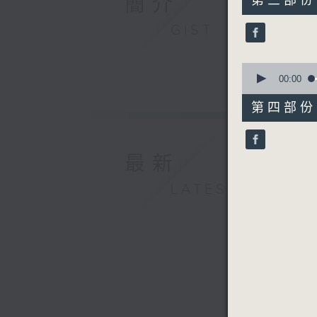
簡介
第三部份 P
minutes,
20
GIST
seconds
90%
0
seconds
00:00
of
56
第四部份 P
minutes,
9
seconds
90%
最新
LATEST