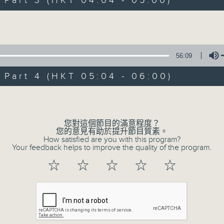
art 3 (HKT 04:04 - 05:00)
Volume
56:09
art 4 (HKT 05:04 - 06:00)
06/08/2026
Volume
今集主持: 張家樂
0
您對這個節目的滿意程度？
seconds
00:00
您的意見有助於提升節目質素。
of
How satisfied are you with this program?
3
Your feedback helps to improve the quality of the program.
06/08/2026 - 足本 Full (HKT 02:04
hours,
43
☆
☆
☆
☆
☆
minutes,
59
seconds
Volume
90%
0
seconds
00:00
of
56