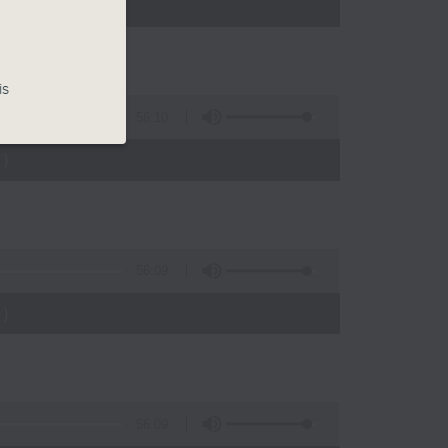
)
is
56:10
)
56:09
)
56:09