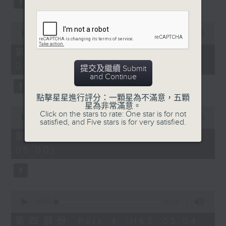
0
seconds
00:00
56:19
of
56
第二部份 Part 2 (HKT 03:04 -
minutes,
04:00)
19
提交及繼續 Submit
seconds
and Continue
點擊星星進行評分：一顆星為不滿意，五顆
星為非常滿意。
0
Click on the stars to rate: One star is for not
seconds
00:00
56:19
satisfied, and Five stars is for very satisfied.
of
56
第三部份 Part 3 (HKT 04:04 -
minutes,
05:00)
19
seconds
0
seconds
00:00
56:10
of
56
第四部份 Part 4 (HKT 05:04 -