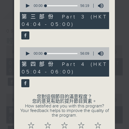
0
seconds
00:00
56:19
of
最新
LATEST
56
第三部份 Part 3 (HKT
minutes,
04:04 - 05:00)
19
seconds
09/08/2026
輕談淺唱不夜天
0
0
seconds
00:00
3:44:00
seconds
00:00
56:09
of
of
3
09/08/2026 - 足本 Full (HKT
56
第四部份 Part 4 (HKT
hours,
minutes,
02:04 - 06:00)
44
05:04 - 06:00)
9
minutes,
seconds
0
seconds
0
您對這個節目的滿意程度？
seconds
00:00
56:10
您的意見有助於提升節目質素。
of
How satisfied are you with this program?
56
第一部份 Part 1 (HKT 02:04 -
Your feedback helps to improve the quality of
minutes,
the program.
03:00)
10
seconds
☆
☆
☆
☆
☆