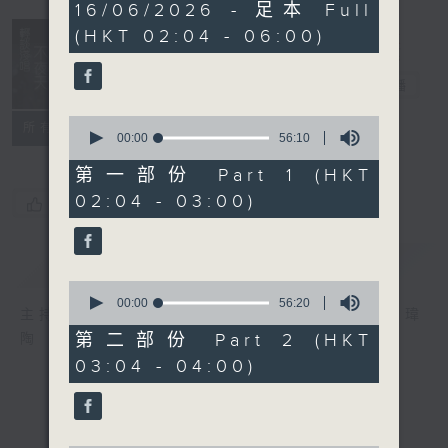
3
16/06/2026 - 足本 Full
hours,
(HKT 02:04 - 06:00)
43
minutes,
59
輕談淺唱不夜天
seconds
電台直播
0
聯絡
所有集數
seconds
00:00
56:10
of
56
第一部份 Part 1 (HKT
minutes,
02:04 - 03:00)
10
您喜歡這個節目嗎?
seconds
簡介
GIST
0
seconds
00:00
56:20
主持人：岑亮、劉沛龍、姜文杰、張家樂、雷瑋
of
56
第二部份 Part 2 (HKT
陶
minutes,
03:04 - 04:00)
20
seconds