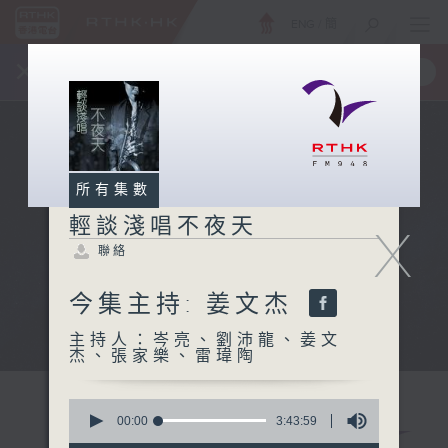
ENG
/
簡
×
全新 RTHK On The Go
取得
一手掌握 RTHK 電台、電視節目
所有集數
輕談淺唱不夜天
X
聯絡
今集主持: 姜文杰
主持人：岑亮、劉沛龍、姜文
杰、張家樂、雷瑋陶
0
seconds
00:00
3:43:59
of