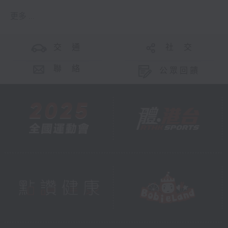
更多 ...
交 通
社 交
聯 絡
公眾回饋