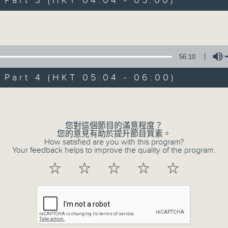
art 3 (HKT 04:04 - 05:00)
Volume
56:10
art 4 (HKT 05:04 - 06:00)
06/08/2026
Volume
今集主持: 張家樂
0
您對這個節目的滿意程度？
seconds
00:00
您的意見有助於提升節目質素。
of
How satisfied are you with this program?
3
Your feedback helps to improve the quality of the program.
06/08/2026 - 足本 Full (HKT 02:04
hours,
43
☆
☆
☆
☆
☆
minutes,
59
seconds
Volume
90%
0
seconds
00:00
of
56