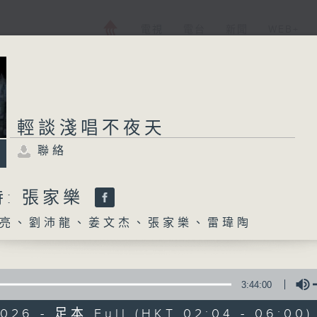
電視
電台
新聞
WEB+
輕談淺唱不夜天
聯絡
: 張家樂
亮、劉沛龍、姜文杰、張家樂、雷瑋陶
3:44:00
2026 - 足本 Full (HKT 02:04 - 06:00)