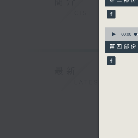
簡介
第三部份 P
minutes,
19
GIST
seconds
90%
0
seconds
00:00
of
56
第四部份 P
minutes,
10
seconds
90%
最新
LATEST