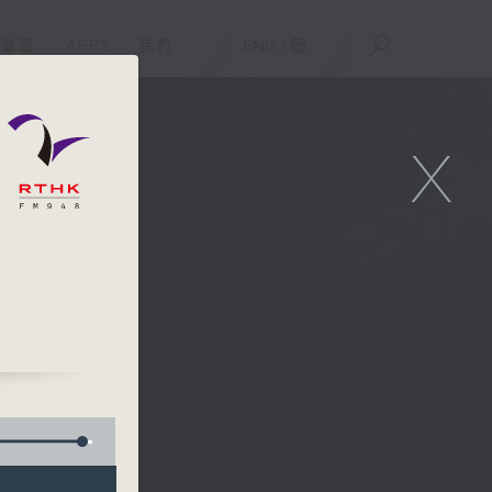
重溫
APPS
我們
ENG
/
簡
X