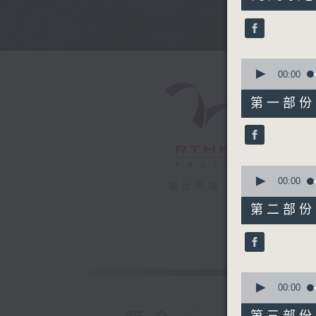
hours,
44
minutes,
0
seconds
90%
0
seconds
00:00
of
56
第一部份 P
minutes,
0
seconds
90%
0
seconds
00:00
電台直播
of
56
第二部份 P
minutes,
10
seconds
90%
0
seconds
00:00
of
56