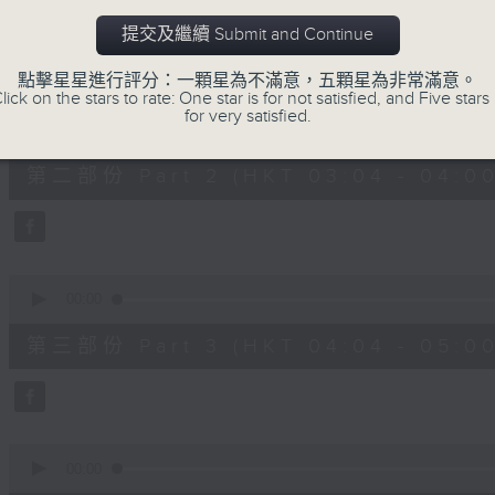
第一部份 Part 1 (HKT 02:04 - 03:00
minutes,
0
提交及繼續 Submit and Continue
seconds
Volume
90%
點擊星星進行評分：一顆星為不滿意，五顆星為非常滿意。
lick on the stars to rate: One star is for not satisfied, and Five stars 
0
for very satisfied.
seconds
00:00
of
56
第二部份 Part 2 (HKT 03:04 - 04:00
minutes,
10
seconds
Volume
90%
0
seconds
00:00
of
56
第三部份 Part 3 (HKT 04:04 - 05:00
minutes,
9
seconds
Volume
90%
0
seconds
00:00
of