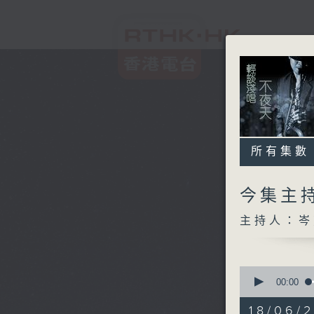
所有集數
今集主持
主持人：岑
0
seconds
00:00
of
3
18/06/