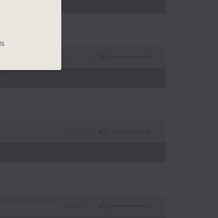
)
is
56:10
)
56:09
)
56:09