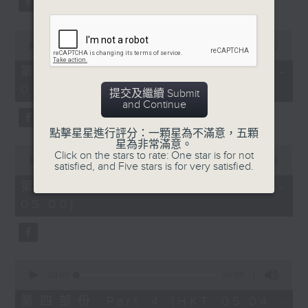
0
seconds
00:00
56:19
of
56
第二部份 Part 2 (HKT 03:04 -
minutes,
04:00)
19
提交及繼續 Submit
seconds
and Continue
點擊星星進行評分：一顆星為不滿意，五顆
星為非常滿意。
0
Click on the stars to rate: One star is for not
seconds
00:00
56:10
satisfied, and Five stars is for very satisfied.
of
56
第三部份 Part 3 (HKT 04:04 -
minutes,
05:00)
10
seconds
0
seconds
00:00
56:09
of
56
第四部份 Part 4 (HKT 05:04 -