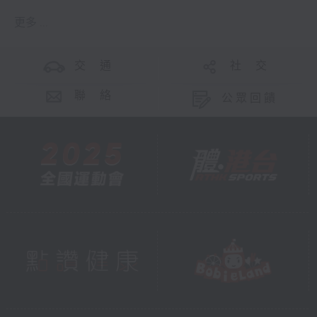
更多 ...
交 通
社 交
聯 絡
公眾回饋