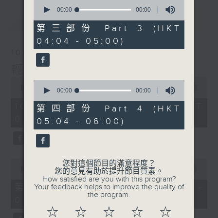
0
seconds
00:00
00:00
of
最新
LATEST
0
第三部份 Part 3 (HKT
seconds
04:04 - 05:00)
10/08/2026
輕談淺唱不夜天
0
0
seconds
00:00
3:43:59
seconds
00:00
00:00
of
of
3
10/08/2026 - 足本 Full (HKT
0
第四部份 Part 4 (HKT
hours,
seconds
02:04 - 06:00)
43
05:04 - 06:00)
minutes,
59
seconds
0
您對這個節目的滿意程度？
seconds
00:00
56:10
您的意見有助於提升節目質素。
of
How satisfied are you with this program?
56
第一部份 Part 1 (HKT 02:04 -
Your feedback helps to improve the quality of
minutes,
the program.
03:00)
10
seconds
☆
☆
☆
☆
☆