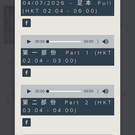
0
04/07/2026 - 足本 Full
seconds
(HKT 02:04 - 06:00)
輕談淺唱不夜天
電台直播
0
聯絡
所有集數
seconds
00:00
00:00
of
0
第一部份 Part 1 (HKT
seconds
02:04 - 03:00)
您喜歡這個節目嗎?
簡介
GIST
0
seconds
00:00
00:00
主持人：岑亮、劉沛龍、姜文杰、張家樂、雷瑋
of
0
第二部份 Part 2 (HKT
陶
seconds
03:04 - 04:00)