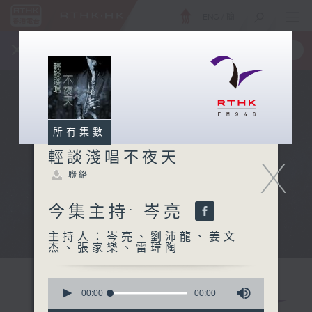
ENG
/
簡
×
全新 RTHK On The Go
取得
一手掌握 RTHK 電台、電視節目
所有集數
輕談淺唱不夜天
X
聯絡
今集主持: 岑亮
主持人：岑亮、劉沛龍、姜文
杰、張家樂、雷瑋陶
0
seconds
00:00
00:00
of