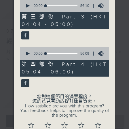
0
seconds
00:00
56:10
of
最新
LATEST
56
第三部份 Part 3 (HKT
minutes,
04:04 - 05:00)
10
seconds
07/08/2026
輕談淺唱不夜天
0
網上直播完畢稍後提供節目重溫。 Archive
seconds
00:00
56:09
of
will be available after live webcast
56
第四部份 Part 4 (HKT
minutes,
05:04 - 06:00)
9
seconds
您對這個節目的滿意程度？
重溫
CATCHUP
您的意見有助於提升節目質素。
How satisfied are you with this program?
Your feedback helps to improve the quality of
the program.
07 - 08
2026
☆
☆
☆
☆
☆