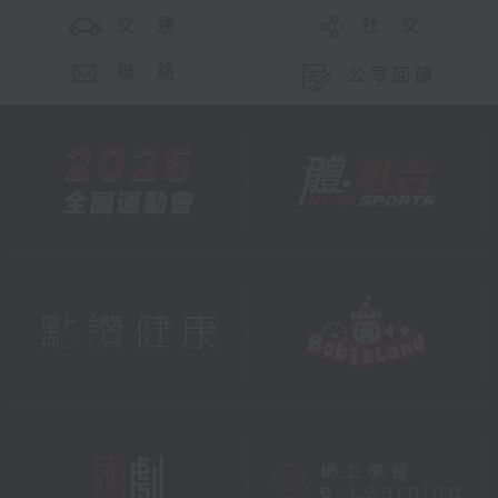
交 通
社 交
聯 絡
公眾回饋