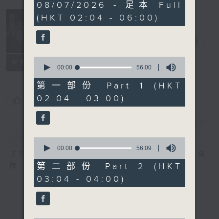
3
08/07/2026 - 足本 Full
hours,
(HKT 02:04 - 06:00)
43
minutes,
59
輕談淺唱不夜天
seconds
電台直播
0
聯絡
所有集數
seconds
00:00
56:00
of
56
第一部份 Part 1 (HKT
minutes,
02:04 - 03:00)
0
您喜歡這個節目嗎?
seconds
簡介
GIST
0
seconds
00:00
56:09
主持人：岑亮、劉沛龍、姜文杰、張家樂、雷瑋
of
56
第二部份 Part 2 (HKT
陶
minutes,
03:04 - 04:00)
9
seconds