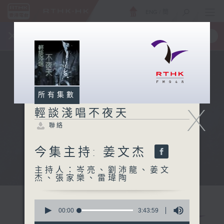
ENG
/
簡
×
全新 RTHK On The Go
取得
一手掌握 RTHK 電台、電視節目
所有集數
X
輕談淺唱不夜天
聯絡
今集主持: 姜文杰
主持人：岑亮、劉沛龍、姜文
杰、張家樂、雷瑋陶
0
seconds
00:00
3:43:59
of