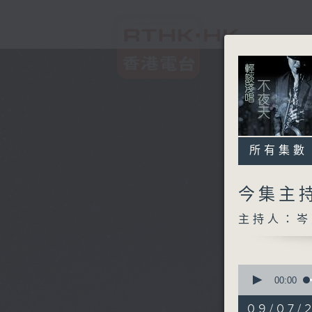
所有集數
今集主持
主持人：岑
0
seconds
00:00
of
3
09/07/