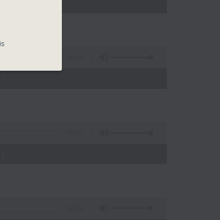
)
is
56:19
)
56:20
)
56:09