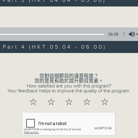
art 3 (HKT 04:04 - 05:00)
Volume
56:09
art 4 (HKT 05:04 - 06:00)
08/08/2026
Volume
輕談淺唱不夜天
0
您對這個節目的滿意程度？
seconds
00:00
您的意見有助於提升節目質素。
of
How satisfied are you with this program?
3
Your feedback helps to improve the quality of the program.
08/08/2026 - 足本 Full (HKT 02:04
hours,
44
☆
☆
☆
☆
☆
minutes,
0
seconds
Volume
90%
0
seconds
00:00
of
56