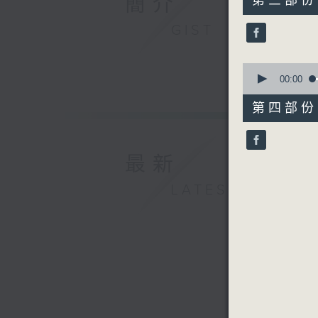
簡介
第三部份 P
minutes,
19
GIST
seconds
90%
0
seconds
00:00
of
56
第四部份 P
minutes,
9
seconds
90%
最新
LATEST