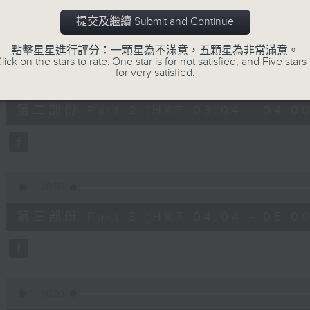
第一部份 Part 1 (HKT 02:04 - 03:00
minutes,
10
提交及繼續 Submit and Continue
seconds
Volume
90%
點擊星星進行評分：一顆星為不滿意，五顆星為非常滿意。
lick on the stars to rate: One star is for not satisfied, and Five stars 
0
for very satisfied.
seconds
00:00
of
56
第二部份 Part 2 (HKT 03:04 - 04:00
minutes,
19
seconds
Volume
90%
0
seconds
00:00
of
56
第三部份 Part 3 (HKT 04:04 - 05:00
minutes,
20
seconds
Volume
90%
0
seconds
00:00
of