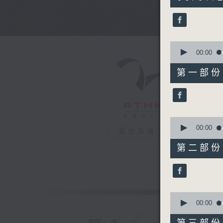
hours,
44
minutes,
0
seconds
90%
0
seconds
00:00
of
56
第一部份 P
minutes,
10
seconds
90%
0
seconds
00:00
電台直播
of
56
第二部份 P
minutes,
19
seconds
90%
0
seconds
00:00
of
56