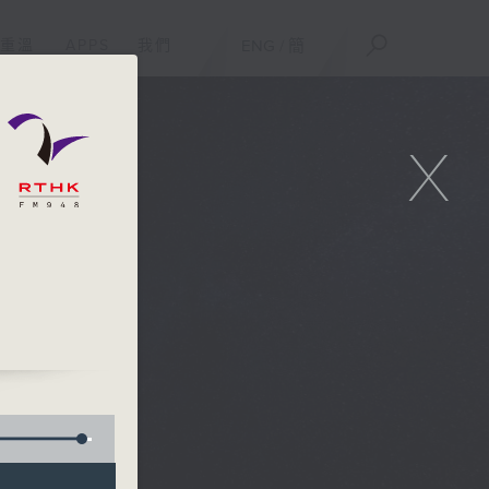
重溫
APPS
我們
ENG
/
簡
X