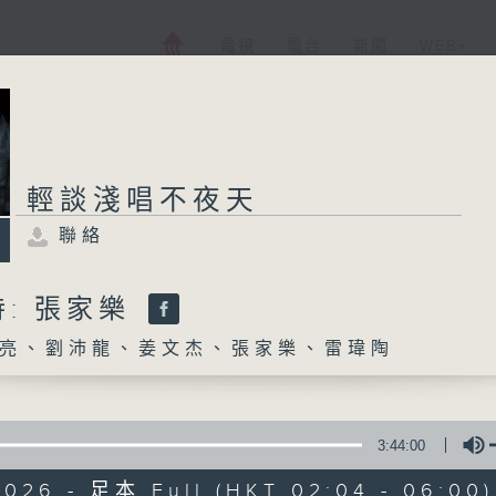
電視
電台
新聞
WEB+
輕談淺唱不夜天
聯絡
: 張家樂
亮、劉沛龍、姜文杰、張家樂、雷瑋陶
3:44:00
2026 - 足本 Full (HKT 02:04 - 06:00)