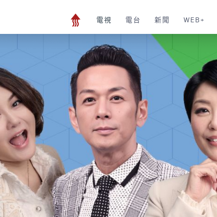
電視
電台
新聞
WEB+