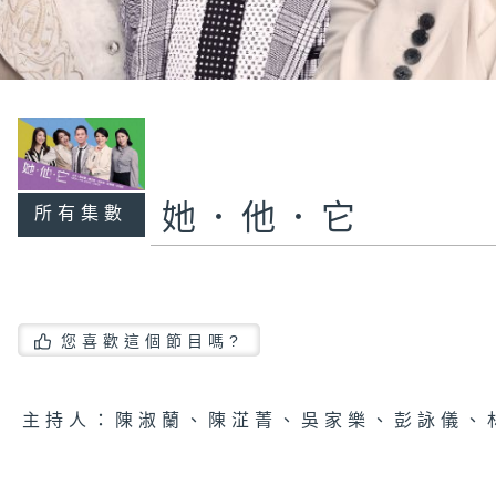
她．他．它
所有集數
您喜歡這個節目嗎?
主持人：陳淑蘭、陳淽菁、吳家樂、彭詠儀、