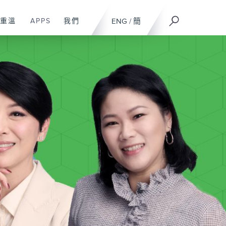
重溫
APPS
我們
ENG
/
簡