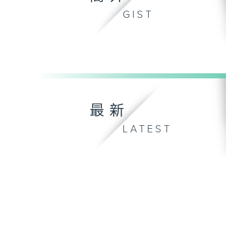
GIST
最新
LATEST