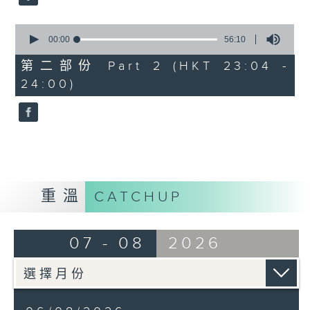
0
seconds
00:00
56:10
of
56
第二部份 Part 2 (HKT 23:04 -
minutes,
24:00)
10
seconds
重溫
CATCHUP
07 - 08
2026