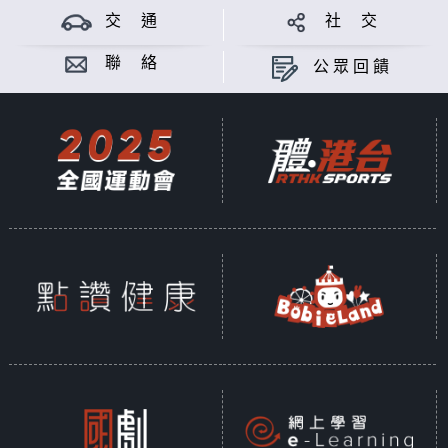
交 通
社 交
聯 絡
公眾回饋