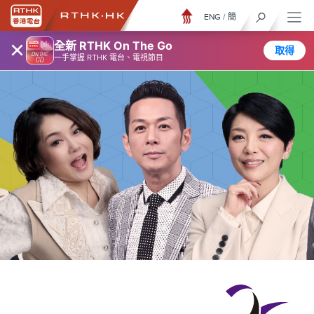
ENG
/
簡
×
全新 RTHK On The Go
取得
一手掌握 RTHK 電台、電視節目