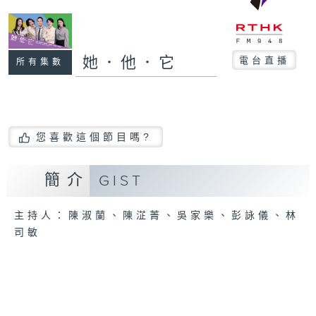
她．他．它
電台直播
所有集數
您喜歡這個節目嗎?
簡介
GIST
主持人：陳淑蘭、陳淽菁、吳家樂、彭詠儀、林
司敏