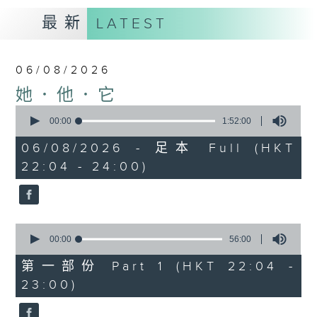
最新
LATEST
06/08/2026
她．他．它
0
seconds
00:00
1:52:00
of
1
06/08/2026 - 足本 Full (HKT
hour,
22:04 - 24:00)
52
minutes,
0
seconds
0
seconds
00:00
56:00
of
56
第一部份 Part 1 (HKT 22:04 -
minutes,
23:00)
0
seconds