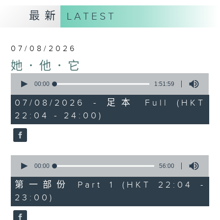
最新
LATEST
07/08/2026
她．他．它
0
seconds
00:00
1:51:59
of
1
07/08/2026 - 足本 Full (HKT
hour,
22:04 - 24:00)
51
minutes,
59
seconds
0
seconds
00:00
56:00
of
56
第一部份 Part 1 (HKT 22:04 -
minutes,
23:00)
0
seconds