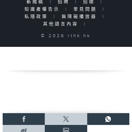
新聞稿
|
招聘
|
招標
|
知識產權告示
|
常見問題
|
私隱政策
|
無障礙播放器
|
其他語言內容
|
© 2026 rthk.hk