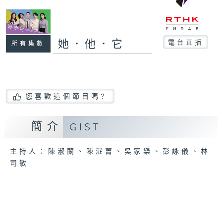
她．他．它
電台直播
所有集數
您喜歡這個節目嗎?
簡介
GIST
主持人：陳淑蘭、陳淽菁、吳家樂、彭詠儀、林
司敏