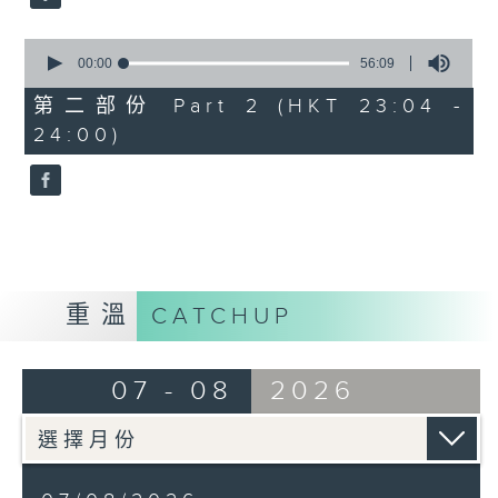
0
seconds
00:00
56:09
of
56
第二部份 Part 2 (HKT 23:04 -
minutes,
24:00)
9
seconds
重溫
CATCHUP
07 - 08
2026