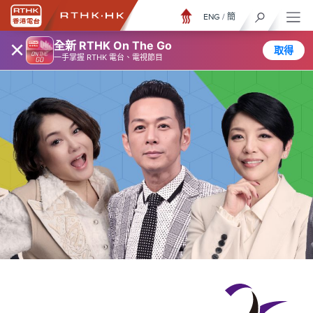
ENG
/
簡
×
全新 RTHK On The Go
取得
一手掌握 RTHK 電台、電視節目