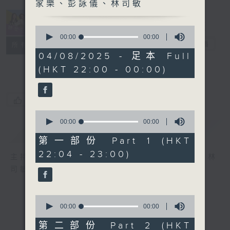
家樂、彭詠儀、林司敏
0
seconds
00:00
00:00
她．他．它
電台直播
of
所有集數
0
04/08/2025 - 足本 Full
seconds
(HKT 22:00 - 00:00)
您喜歡這個節目嗎?
0
seconds
00:00
00:00
簡介
GIST
of
0
第一部份 Part 1 (HKT
seconds
22:04 - 23:00)
主持人：陳淑蘭、陳淽菁、吳家樂、彭詠儀、林
司敏
0
seconds
00:00
00:00
of
0
第二部份 Part 2 (HKT