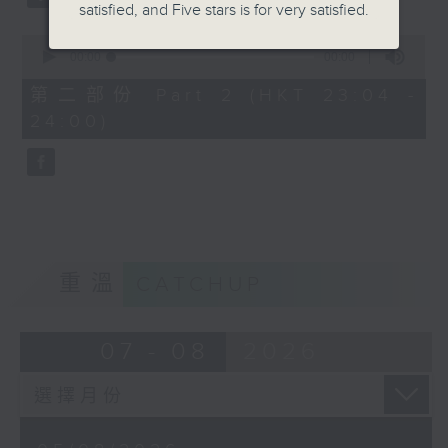
satisfied, and Five stars is for very satisfied.
0
seconds
00:00
00:00
of
0
第二部份 Part 2 (HKT 23:04 -
seconds
24:00)
重溫
CATCHUP
07 - 08
2026