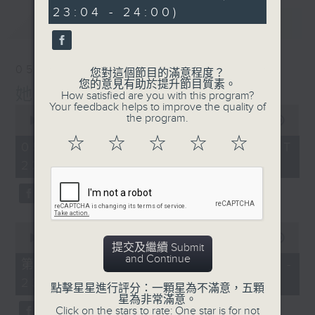
seconds
23:04 - 24:00)
最新
LATEST
05/08/2026
您對這個節目的滿意程度？
您的意見有助於提升節目質素。
她．他．它
How satisfied are you with this program?
Your feedback helps to improve the quality of
0
the program.
seconds
00:00
00:00
of
☆
☆
☆
☆
☆
0
05/08/2026 - 足本 Full (HKT
seconds
22:00 - 00:00)
0
seconds
00:00
00:00
提交及繼續 Submit
of
and Continue
0
第一部份 Part 1 (HKT 22:04 -
seconds
23:00)
點擊星星進行評分：一顆星為不滿意，五顆
星為非常滿意。
Click on the stars to rate: One star is for not