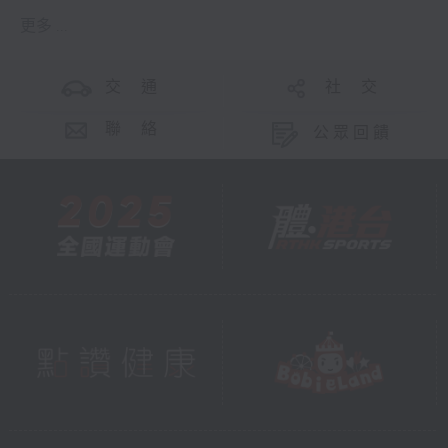
更多 ...
交 通
社 交
聯 絡
公眾回饋