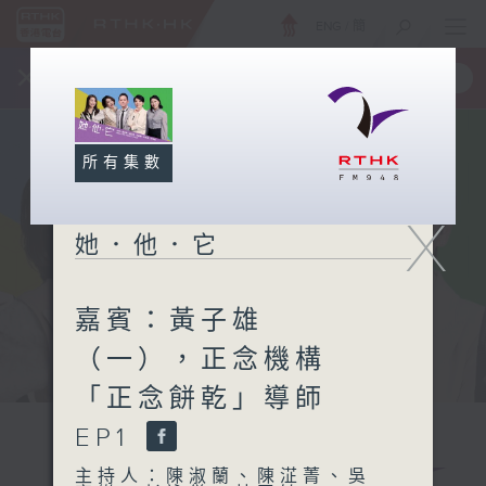
ENG
/
簡
×
全新 RTHK On The Go
取得
一手掌握 RTHK 電台、電視節目
所有集數
X
她．他．它
嘉賓：黃子雄
（一），正念機構
「正念餅乾」導師
EP1
主持人：陳淑蘭、陳淽菁、吳