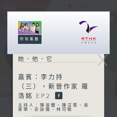
ENG
/
簡
×
全新 RTHK On The Go
取得
一手掌握 RTHK 電台、電視節目
所有集數
X
她．他．它
嘉賓：李力持
（三），新晉作家 羅
浩銘 EP2
主持人：陳淑蘭、陳淽菁、吳
家樂、彭詠儀、林司敏