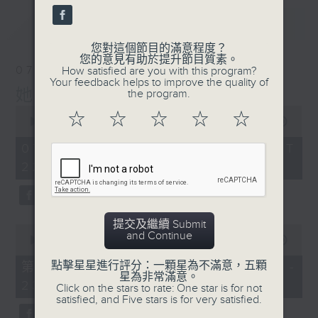
最新
LATEST
您對這個節目的滿意程度？
您的意見有助於提升節目質素。
07/08/2026
How satisfied are you with this program?
Your feedback helps to improve the quality of
她．他．它
the program.
0
☆
☆
☆
☆
☆
seconds
00:00
1:51:59
of
1
07/08/2026 - 足本 Full (HKT
hour,
22:04 - 24:00)
51
minutes,
59
seconds
提交及繼續 Submit
0
and Continue
seconds
00:00
56:00
of
56
點擊星星進行評分：一顆星為不滿意，五顆
第一部份 Part 1 (HKT 22:04 -
minutes,
星為非常滿意。
23:00)
0
Click on the stars to rate: One star is for not
seconds
satisfied, and Five stars is for very satisfied.