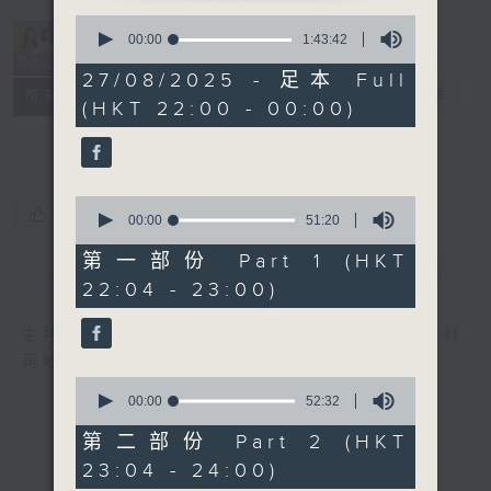
0
seconds
00:00
1:43:42
of
1
27/08/2025 - 足本 Full
hour,
她．他．它
電台直播
所有集數
(HKT 22:00 - 00:00)
43
minutes,
42
seconds
0
您喜歡這個節目嗎?
seconds
00:00
51:20
of
51
第一部份 Part 1 (HKT
minutes,
簡介
GIST
22:04 - 23:00)
20
seconds
主持人：陳淑蘭、陳淽菁、吳家樂、彭詠儀、林
司敏
0
seconds
00:00
52:32
of
52
第二部份 Part 2 (HKT
minutes,
23:04 - 24:00)
32
seconds