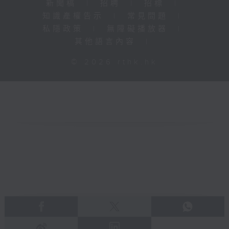
新聞稿
|
招聘
|
招標
|
知識產權告示
|
常見問題
|
私隱政策
|
無障礙播放器
|
其他語言內容
|
© 2026 rthk.hk