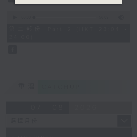
0
seconds
00:00
56:09
of
56
第二部份 Part 2 (HKT 23:04 -
minutes,
24:00)
9
seconds
重溫
CATCHUP
07 - 08
2026