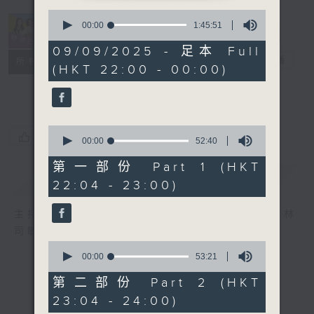
0
seconds
00:00
1:45:51
of
1
09/09/2025 - 足本 Full
hour,
她．他．它
電台直播
所有集數
(HKT 22:00 - 00:00)
45
minutes,
51
seconds
0
您喜歡這個節目嗎?
seconds
00:00
52:40
of
52
第一部份 Part 1 (HKT
minutes,
簡介
GIST
22:04 - 23:00)
40
seconds
主持人：陳淑蘭、陳淽菁、吳家樂、彭詠儀、林
司敏
0
seconds
00:00
53:21
of
53
第二部份 Part 2 (HKT
minutes,
23:04 - 24:00)
21
seconds