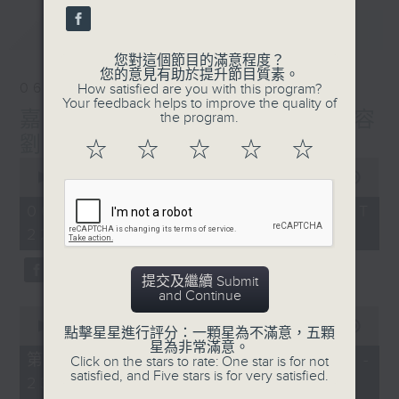
最新
LATEST
您對這個節目的滿意程度？
您的意見有助於提升節目質素。
06/08/2026
How satisfied are you with this program?
Your feedback helps to improve the quality of
嘉賓：張達倫 EP 1，醫學美容
the program.
劉敬亭醫生 Dr.Katie EP 4
☆
☆
☆
☆
☆
0
seconds
00:00
1:45:23
of
1
06/08/2026 - 足本 Full (HKT
hour,
22:00 - 00:00)
45
minutes,
23
seconds
提交及繼續 Submit
and Continue
0
seconds
00:00
52:30
點擊星星進行評分：一顆星為不滿意，五顆
of
星為非常滿意。
52
第一部份 Part 1 (HKT 22:04 -
Click on the stars to rate: One star is for not
minutes,
satisfied, and Five stars is for very satisfied.
23:00)
30
seconds