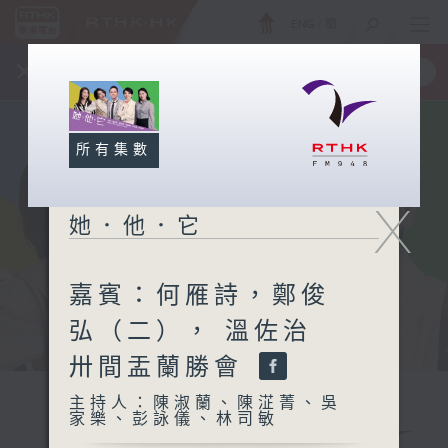
ENG
/
簡
×
全新 RTHK On The Go
取得
一手掌握 RTHK 電台、電視節目
所有集數
X
她．他．它
嘉賓：何雁詩，鄭俊
弘（二）， 溫佐治
卅間盂蘭勝會
主持人：陳淑蘭、陳淽菁、吳
家樂、彭詠儀、林司敏