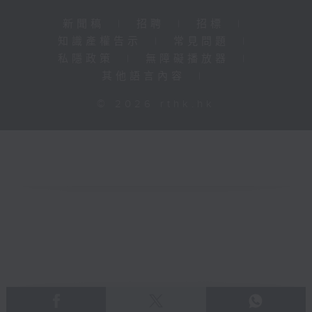
新聞稿
|
招聘
|
招標
|
知識產權告示
|
常見問題
|
私隱政策
|
無障礙播放器
|
其他語言內容
|
© 2026 rthk.hk