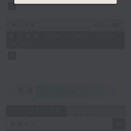
0
seconds
00:00
53:02
of
53
第二部份 Part 2 (HKT 23:04 -
minutes,
24:00)
2
seconds
重溫
CATCHUP
07 - 08
2026