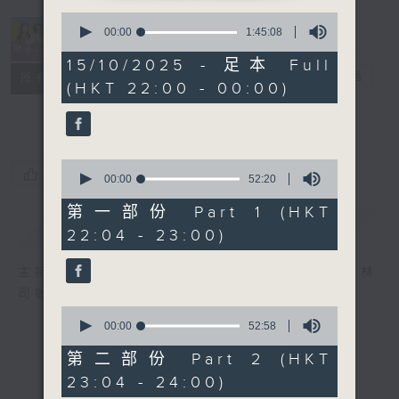
0
seconds
00:00
1:45:08
of
1
15/10/2025 - 足本 Full
hour,
她．他．它
電台直播
所有集數
(HKT 22:00 - 00:00)
45
minutes,
8
seconds
0
您喜歡這個節目嗎?
seconds
00:00
52:20
of
52
第一部份 Part 1 (HKT
minutes,
簡介
GIST
22:04 - 23:00)
20
seconds
主持人：陳淑蘭、陳淽菁、吳家樂、彭詠儀、林
司敏
0
seconds
00:00
52:58
of
52
第二部份 Part 2 (HKT
minutes,
23:04 - 24:00)
58
seconds