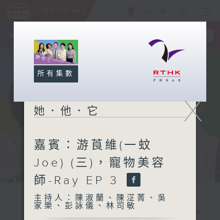
ENG
/
簡
×
全新 RTHK On The Go
取得
一手掌握 RTHK 電台、電視節目
所有集數
X
她．他．它
嘉賓：游莨維(一蚊
Joe) (三)，寵物美容
師-Ray EP 3
主持人：陳淑蘭、陳淽菁、吳
家樂、彭詠儀、林司敏