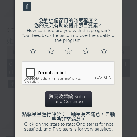
最新
LATEST
您對這個節目的滿意程度？
您的意見有助於提升節目質素。
07/08/2026
How satisfied are you with this program?
Your feedback helps to improve the quality of
她．他．它
the program.
0
☆
☆
☆
☆
☆
seconds
00:00
55:59
of
55
07/08/2026 - 第一部份 Part 1
minutes,
(HKT 22:04 - 23:00)
59
seconds
提交及繼續 Submit
and Continue
點擊星星進行評分：一顆星為不滿意，五顆
星為非常滿意。
重溫
CATCHUP
Click on the stars to rate: One star is for not
satisfied, and Five stars is for very satisfied.