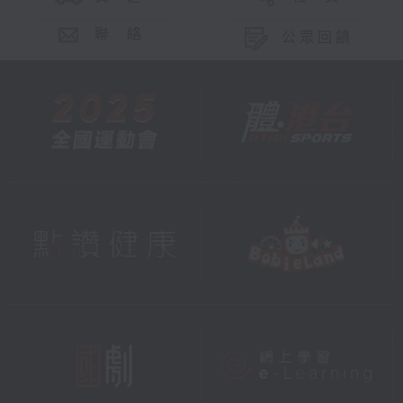
聯 絡
公眾回饋