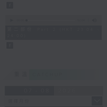
0
seconds
00:00
52:04
of
52
第二部份 Part 2 (HKT 23:04 -
minutes,
24:00)
4
seconds
重溫
CATCHUP
07 - 08
2026