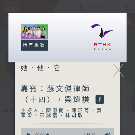
ENG
/
簡
×
全新 RTHK On The Go
取得
一手掌握 RTHK 電台、電視節目
所有集數
X
她．他．它
嘉賓：蘇文傑律師
（十四），梁煒謙
主持人：陳淑蘭、陳淽菁、吳
家樂、彭詠儀、林司敏
0
00:00
1:45:39