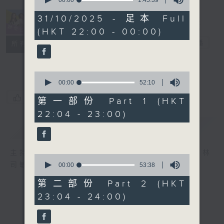
seconds
of
1
31/10/2025 - 足本 Full
hour,
(HKT 22:00 - 00:00)
45
minutes,
她．他．它
電台直播
所有集數
39
seconds
0
seconds
00:00
52:10
of
您喜歡這個節目嗎?
52
第一部份 Part 1 (HKT
minutes,
22:04 - 23:00)
10
seconds
簡介
GIST
主持人：陳淑蘭、陳淽菁、吳家樂、彭詠儀、林
0
司敏
seconds
00:00
53:38
of
53
第二部份 Part 2 (HKT
minutes,
23:04 - 24:00)
38
seconds