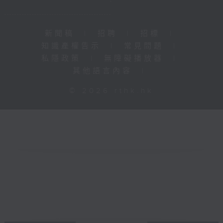
新聞稿
|
招聘
|
招標
|
知識產權告示
|
常見問題
|
私隱政策
|
無障礙播放器
|
其他語言內容
|
© 2026 rthk.hk