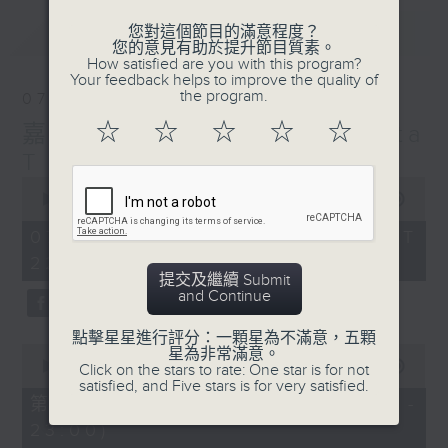
最新
LATEST
您對這個節目的滿意程度？
您的意見有助於提升節目質素。
How satisfied are you with this program?
Your feedback helps to improve the quality of
the program.
07/08/2026
☆
☆
☆
☆
☆
嘉賓：張達倫 EP 2 ， Delta
T
0
seconds
00:00
1:42:54
of
1
07/08/2026 - 足本 Full (HKT
hour,
22:00 - 00:00)
42
minutes,
提交及繼續 Submit
54
and Continue
seconds
點擊星星進行評分：一顆星為不滿意，五顆
0
星為非常滿意。
seconds
00:00
51:10
Click on the stars to rate: One star is for not
of
satisfied, and Five stars is for very satisfied.
51
第一部份 Part 1 (HKT 22:04 -
minutes,
23:00)
10
seconds